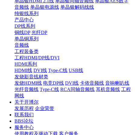
单晶银HDMI 2.1线
单晶银同轴音频线
单晶银AES数字
音频线
单晶银电源线
单晶银解码线线
纯银线系列
产品中心
DP线系列
铜线DP
光纤DP
单晶铜系列
音频线
工程装备类
工程HDMI/DP线/DVI
HDMI系列
HDMI线
DVI线
Type-C线
USB线
发烧影音线材类
发烧HDMI线
电竞DP线
DVI线
卡侬音频线
音响喇叭线
光纤音频线
Type-C线
RCA同轴音频线
耳机音频线
工程
网线
关于开博尔
发展历程
企业荣誉
联系我们
BBS论坛
服务中心
使用教程及驱动下载
客户服务