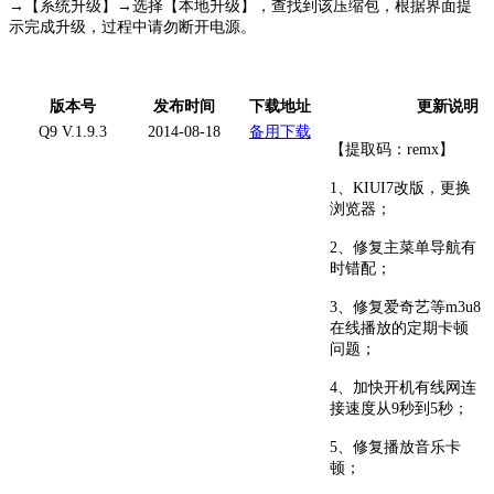
→【系统升级】→选择【本地升级】，查找到该压缩包，根据界面提
示完成升级，过程中请勿断开电源。
版本号
发布时间
下载地址
更新说明
Q9 V.1.9.3
2014-08-18
备用下载
【提取码：remx】
1、KIUI7改版，更换
浏览器；
2、修复主菜单导航有
时错配；
3、修复爱奇艺等m3u8
在线播放的定期卡顿
问题；
4、加快开机有线网连
接速度从9秒到5秒；
5、修复播放音乐卡
顿；