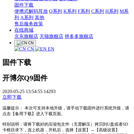
固件下载
便携式解码耳放
Q系列
K系列
F系列
C系列
H系列
M系
列
A系列
其他
售后服务政策
在线商城
京东旗舰店
天猫旗舰店
拼多多旗舰店
CN
CN
EN
固件下载
开博尔Q9固件
2020-05-25 13:54:55
14293
立即下载
温馨提示： 本次可支持本地升级，请手动下载固件进行系统升级，请
点击【备用下载】进入下载页面。
特别说明：请将下载好的压缩包文件（无需解压）拷贝到U盘或者SD
卡根目录下，连上机器，开机后，选择【设置】→【高级设置】