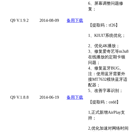
6、屏幕调整问题修
复；
Q9 V.1.9.2
2014-08-09
备用下载
【提取码：tf26】
1、KIUI7系统优化；
2、优化4K播放；
3、修复爱奇艺等m3u8
在线播放的定期卡顿
问题；
4、修复蓝牙BUG。
注：使用蓝牙需要外
接MT7632模块蓝牙适
配器；
5、改善字幕识别；
Q9 V.1.8.8
2014-06-19
备用下载
【提取码：cedd】
1,正式新增AirPlay支
持；
2,优化加速对网络时间