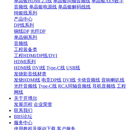
单晶银HDMI 2.1线
单晶银同轴音频线
单晶银AES数字
音频线
单晶银电源线
单晶银解码线线
纯银线系列
产品中心
DP线系列
铜线DP
光纤DP
单晶铜系列
音频线
工程装备类
工程HDMI/DP线/DVI
HDMI系列
HDMI线
DVI线
Type-C线
USB线
发烧影音线材类
发烧HDMI线
电竞DP线
DVI线
卡侬音频线
音响喇叭线
光纤音频线
Type-C线
RCA同轴音频线
耳机音频线
工程
网线
关于开博尔
发展历程
企业荣誉
联系我们
BBS论坛
服务中心
使用教程及驱动下载
客户服务