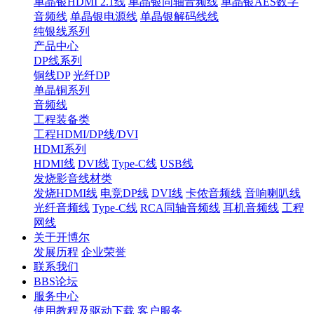
单晶银HDMI 2.1线
单晶银同轴音频线
单晶银AES数字
音频线
单晶银电源线
单晶银解码线线
纯银线系列
产品中心
DP线系列
铜线DP
光纤DP
单晶铜系列
音频线
工程装备类
工程HDMI/DP线/DVI
HDMI系列
HDMI线
DVI线
Type-C线
USB线
发烧影音线材类
发烧HDMI线
电竞DP线
DVI线
卡侬音频线
音响喇叭线
光纤音频线
Type-C线
RCA同轴音频线
耳机音频线
工程
网线
关于开博尔
发展历程
企业荣誉
联系我们
BBS论坛
服务中心
使用教程及驱动下载
客户服务