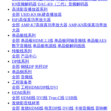
K9音频解码器
DAC-K9（二代）音频解码器
高清影音播放器系列
全部
UHD-K9 8K硬盘播放器
HiFi高保真功率放大器
全部
AMP-K7高保真功率放大器
AMP-K9高保真功率放
大器
单晶银线系列
全部
单晶银HDMI 2.1线
单晶银同轴音频线
单晶银AES
数字音频线
单晶银电源线
单晶银解码线线
纯银线系列
全部
产品中心
DP线系列
全部
铜线DP
光纤DP
单晶铜系列
全部
音频线
工程装备类
全部
工程HDMI/DP线/DVI
HDMI系列
全部
HDMI线
DVI线
Type-C线
USB线
发烧影音线材类
全部
发烧HDMI线
电竞DP线
DVI线
卡侬音频线
音响喇