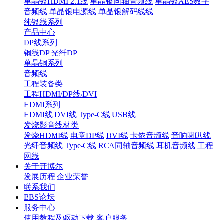
单晶银HDMI 2.1线
单晶银同轴音频线
单晶银AES数字
音频线
单晶银电源线
单晶银解码线线
纯银线系列
产品中心
DP线系列
铜线DP
光纤DP
单晶铜系列
音频线
工程装备类
工程HDMI/DP线/DVI
HDMI系列
HDMI线
DVI线
Type-C线
USB线
发烧影音线材类
发烧HDMI线
电竞DP线
DVI线
卡侬音频线
音响喇叭线
光纤音频线
Type-C线
RCA同轴音频线
耳机音频线
工程
网线
关于开博尔
发展历程
企业荣誉
联系我们
BBS论坛
服务中心
使用教程及驱动下载
客户服务