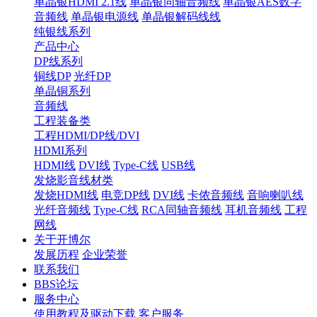
单晶银HDMI 2.1线
单晶银同轴音频线
单晶银AES数字
音频线
单晶银电源线
单晶银解码线线
纯银线系列
产品中心
DP线系列
铜线DP
光纤DP
单晶铜系列
音频线
工程装备类
工程HDMI/DP线/DVI
HDMI系列
HDMI线
DVI线
Type-C线
USB线
发烧影音线材类
发烧HDMI线
电竞DP线
DVI线
卡侬音频线
音响喇叭线
光纤音频线
Type-C线
RCA同轴音频线
耳机音频线
工程
网线
关于开博尔
发展历程
企业荣誉
联系我们
BBS论坛
服务中心
使用教程及驱动下载
客户服务