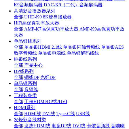
K9音频解码器
DAC-K9（二代）音频解码器
高清影音播放器系列
全部
UHD-K9 8K硬盘播放器
HiFi高保真功率放大器
全部
AMP-K7高保真功率放大器
AMP-K9高保真功率放
大器
单晶银线系列
全部
单晶银HDMI 2.1线
单晶银同轴音频线
单晶银AES
数字音频线
单晶银电源线
单晶银解码线线
纯银线系列
全部
产品中心
DP线系列
全部
铜线DP
光纤DP
单晶铜系列
全部
音频线
工程装备类
全部
工程HDMI/DP线/DVI
HDMI系列
全部
HDMI线
DVI线
Type-C线
USB线
发烧影音线材类
全部
发烧HDMI线
电竞DP线
DVI线
卡侬音频线
音响喇