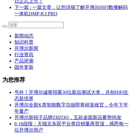
日正式上市！
下一篇
: 一篇文章，让您详细了解开博尔HIFI数播解码
一体机DMP-K3 PRO
新闻动态
知识科普
开博尔新闻
行业资讯
产品评测
固件更新
为您推荐
号外！开博尔诚挚招募30位新品测试大拿，共创HiFi生
态新境界
开博尔全新K类智能数字功放即将研发收官，今年下半
年量产
开博尔新锐子品牌ZIIZOO，五款桌面新品蓄势待发
6·18战报：天猫京东双平台类目销量再登顶，感恩每一
位开博尔用户