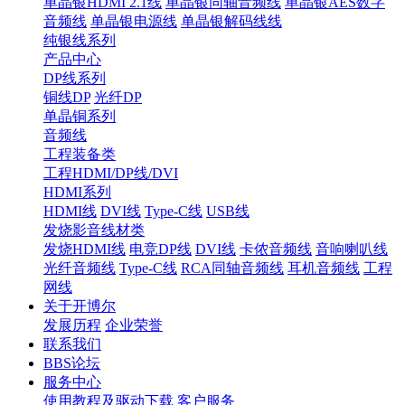
单晶银HDMI 2.1线
单晶银同轴音频线
单晶银AES数字
音频线
单晶银电源线
单晶银解码线线
纯银线系列
产品中心
DP线系列
铜线DP
光纤DP
单晶铜系列
音频线
工程装备类
工程HDMI/DP线/DVI
HDMI系列
HDMI线
DVI线
Type-C线
USB线
发烧影音线材类
发烧HDMI线
电竞DP线
DVI线
卡侬音频线
音响喇叭线
光纤音频线
Type-C线
RCA同轴音频线
耳机音频线
工程
网线
关于开博尔
发展历程
企业荣誉
联系我们
BBS论坛
服务中心
使用教程及驱动下载
客户服务