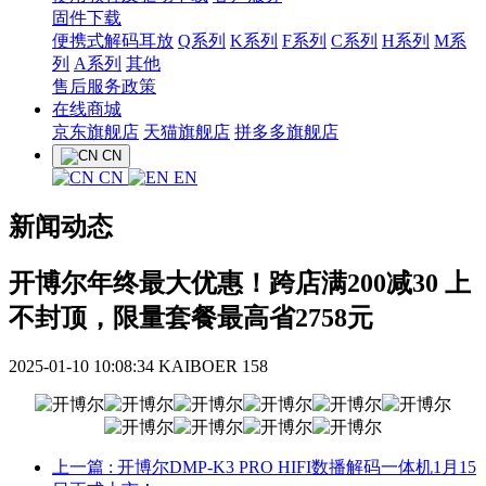
固件下载
便携式解码耳放
Q系列
K系列
F系列
C系列
H系列
M系
列
A系列
其他
售后服务政策
在线商城
京东旗舰店
天猫旗舰店
拼多多旗舰店
CN
CN
EN
新闻动态
开博尔年终最大优惠！跨店满200减30 上
不封顶，限量套餐最高省2758元
2025-01-10 10:08:34
KAIBOER
158
上一篇
: 开博尔DMP-K3 PRO HIFI数播解码一体机1月15