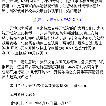
市。开博尔K6时尚简约，小巧玲珑，助您在家体验3D电影震
撼魅力，更有丰富的高清影视资源，让您休闲时光却不愿外
出，居家便可轻松享受最新影视节目，热门电影……
（点击此，进入活动报名页面）
开博尔为感谢一直来持续支持开博尔的广大网友们，为庆
祝开博尔1186机型——超迷你款3D智能播放机K6的上市热
销，特在本论坛举行试用新机活动，参与报名者皆有机会获得
试用资格，您仅需交纳保证金试用，写评测，最终当选“最佳
评测”即可0元享开博尔超迷你款播放机K6！当选“优秀评
测”可享直接减100元购买K6！
而且，请注意哦！就算没有入围优秀评测，您只要完成机
器评测，还是可以享8折优惠购买机器，本次活动名额有限，
心动不如行动，0元便可购K6，开博尔邀您免费乐享高清新视
界！赶紧报名吧！
试用产品：开博尔3D智能播放机K6 售价399元
试用名额：20名
活动时间：2012年4月17日 至 5月17日