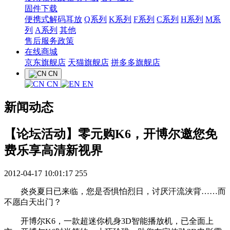
固件下载
便携式解码耳放
Q系列
K系列
F系列
C系列
H系列
M系
列
A系列
其他
售后服务政策
在线商城
京东旗舰店
天猫旗舰店
拼多多旗舰店
CN
CN
EN
新闻动态
【论坛活动】零元购K6，开博尔邀您免
费乐享高清新视界
2012-04-17 10:01:17
255
炎炎夏日已来临，您是否惧怕烈日，讨厌汗流浃背……而
不愿白天出门？
开博尔K6，一款超迷你机身3D智能播放机，已全面上