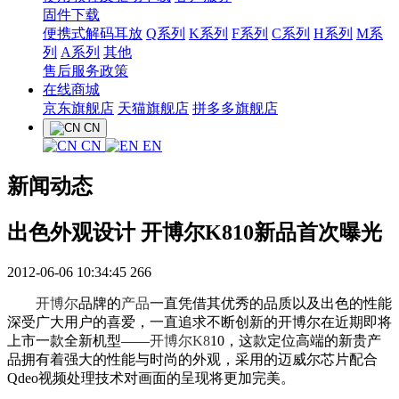
固件下载
便携式解码耳放
Q系列
K系列
F系列
C系列
H系列
M系
列
A系列
其他
售后服务政策
在线商城
京东旗舰店
天猫旗舰店
拼多多旗舰店
CN
CN
EN
新闻动态
出色外观设计 开博尔K810新品首次曝光
2012-06-06 10:34:45
266
开博尔
品牌的
产品
一直凭借其优秀的品质以及出色的性能
深受广大用户的喜爱，一直追求不断创新的开博尔在近期即将
上市一款全新机型——
开博尔K8
10，这款定位高端的新贵产
品拥有着强大的性能与时尚的外观，采用的迈威尔芯片配合
Qdeo视频处理技术对画面的呈现将更加完美。