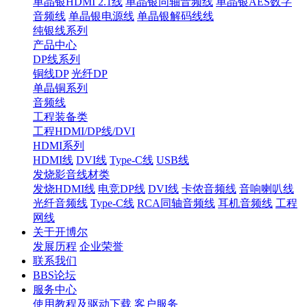
单晶银HDMI 2.1线
单晶银同轴音频线
单晶银AES数字
音频线
单晶银电源线
单晶银解码线线
纯银线系列
产品中心
DP线系列
铜线DP
光纤DP
单晶铜系列
音频线
工程装备类
工程HDMI/DP线/DVI
HDMI系列
HDMI线
DVI线
Type-C线
USB线
发烧影音线材类
发烧HDMI线
电竞DP线
DVI线
卡侬音频线
音响喇叭线
光纤音频线
Type-C线
RCA同轴音频线
耳机音频线
工程
网线
关于开博尔
发展历程
企业荣誉
联系我们
BBS论坛
服务中心
使用教程及驱动下载
客户服务