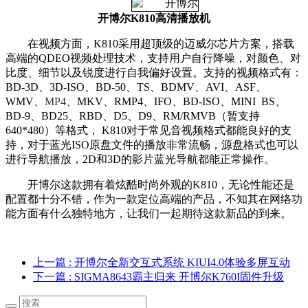
开博尔K810高清播放机
在视频方面，K810采用超顶级的迈威尔芯片方案，搭载
高端的QDEO视频处理技术，支持用户自行降噪，对颜色、对
比度、细节以及锐度进行自我偏好设置。支持的视频格式有：
BD-3D、3D-ISO、BD-50、TS、BDMV、AVI、ASF、
WMV、
MP4
、MKV、RMP4、IFO、BD-ISO、MINI BS、
BD-9、BD25、RBD、D5、D9、RM/RMVB（暂支持
640*480）等格式， K810对于常见音视频格式都能良好的支
持，对于蓝光ISO原盘文件的播放非常流畅，源盘格式也可以
进行导航播放，2D和3D的影片蓝光导航都能正常操作。
开博尔这款拥有着炫酷时尚外观的K810，无论性能还是
配置都十分不错，作为一款定位高端的产品，不知其在网络功
能方面有什么独特地方，让我们一起期待这款新品的到来。
上一篇
: 开博尔全新交互式系统 KIUI4.0体验多屏互动
下一篇
: SIGMA8643霸主归来 开博尔K760I固件升级