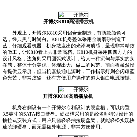
开博尔K810
高清播放机
外观上，开博尔K810采用铝合金制造，有两款颜色可
选，经典黑与时尚白。K810机身整体采用金属磨砂制造工
艺，仔细观看机器，机身散发出的光泽与质感，呈现非常精致
的做工，让K810看上去非常高档。K810机身采用四四方方的
设计风格，边角则采用圆弧式设计，给人一种沉甸与厚实的实
在感，整体十分美观，体现出大厂做工的风范。前面板虽然没
有提供显示屏，但当机器接通
电源
时，工作指示灯则会闪耀蓝
色光芒，非常炫酷，还有方便用户操作的超大银白电源按键。
开博尔K810高清播放机
机身右侧设有一个开博尔专利设计的
硬盘
槽，可以内置
3.5英寸的SATA接口硬盘。硬盘槽采用的是经名师特别设计的
抽拉式安装方式，用户只需轻轻抽拉硬盘架，就能轻松实现快
速装卸硬盘，而无需额外电源，非常方便使用。