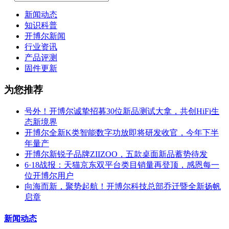
新闻动态
知识科普
开博尔新闻
行业资讯
产品评测
固件更新
为您推荐
号外！开博尔诚挚招募30位新品测试大拿，共创HiFi生
态新境界
开博尔全新K类智能数字功放即将研发收官，今年下半
年量产
开博尔新锐子品牌ZIIZOO，五款桌面新品蓄势待发
6·18战报：天猫京东双平台类目销量再登顶，感恩每一
位开博尔用户
向海而新，聚势起航！开博尔科技总部乔迁暨全新扬帆
启章
新闻动态