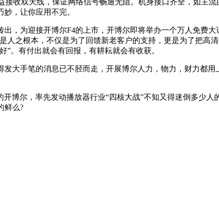
增益接收双天线，保证网络信号畅通无阻。机身接口齐全，如主流
巧妙，让你应用不完。
传出，为迎接开博尔F4的上市，开博尔即将举办一个万人免费
信是人之根本，不仅是为了回馈新老客户的支持，更是为了把高
好”。有付出就会有回报，有耕耘就会有收获。
市得发大手笔的消息已不胫而走，开展博尔人力，物力，财力都用
开博尔，率先发动播放器行业“四核大战”不知又得迷倒多少人
的鲜么?