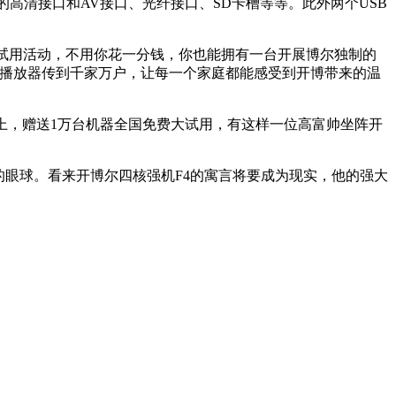
的高清接口和AV接口、光纤接口、SD卡槽等等。此外两个USB
大试用活动，不用你花一分钱，你也能拥有一台开展博尔独制的
清播放器传到千家万户，让每一个家庭都能感受到开博带来的温
上，赠送1万台机器全国免费大试用，有这样一位高富帅坐阵开
的眼球。看来开博尔四核强机F4的寓言将要成为现实，他的强大