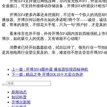
开博尔F4支持通过网线连网，亦内置无线WIFI，外置高
全速接口，可支持外接移动存储设备，开博尔F4外观设计相当
开博尔F4更多内幕还未挖掘到，不过有一个惊人的消息却
播放器。开博尔何以敢作出如此承诺呢?两个字——诚信，诚
暖，带来的喜悦，不惜花大手笔，只为一句“用户好，才是真的
看来传言也并不假，外传开博尔F4国内首款四核强机上
博尔，如此吸引人的优惠，又有谁能不心动呢?
消费者已经开始蠢蠢欲动，拭目以待了。领先行业一节拍的
是其他电商行业望尘莫及的。亲，难道你不想去尝尝开博尔F4
上一篇
: 开博尔F4图外露 播放器惊现四核神机
下一篇
: 精品之争 开博尔K10十大卖点热评
新闻动态
知识科普
开博尔新闻