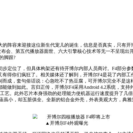
强大的阵容来迎接这位新生代宠儿的诞生，信息是否真实，只有开
发布会、第五代播放器面世、六大引擎核心技术等无一不呈现出开
的脚跟?
初步定位了，但具体构架还有待开博尔内部人员商讨。F4部分参
有得你们疯狂了。相关媒体还了解到，开博尔F4是花了内部工
制而成，套句俗话说：心急吃不了热豆腐，可开博尔完全不是这样
此。言归正传，开博尔F4采用Android 4.2系统，支持外接存储
制造工艺。此外芯片本身强劲的处理能力使机器运行速度提升了几倍，高达1
佛庙虽小，却五脏俱全。全新的铝合金外壳，外表美观大方，典
▲开博尔F4外观曝光