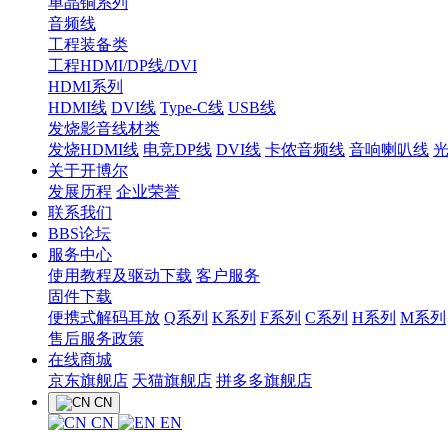
单晶铜系列
音频线
工程装备类
工程HDMI/DP线/DVI
HDMI系列
HDMI线
DVI线
Type-C线
USB线
发烧影音线材类
发烧HDMI线
电竞DP线
DVI线
卡侬音频线
音响喇叭线
关于开博尔
发展历程
企业荣誉
联系我们
BBS论坛
服务中心
使用教程及驱动下载
客户服务
固件下载
便携式解码耳放
Q系列
K系列
F系列
C系列
H系列
M系列
售后服务政策
在线商城
京东旗舰店
天猫旗舰店
拼多多旗舰店
CN
CN
EN