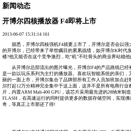
新闻动态
开博尔四核播放器 F4即将上市
2013-06-07 15:31:14
161
据悉，开博尔四核强机F4就要上市了，开博尔是否会以
的开博尔，已经带来了举世瞩目的累累战绩，如开博尔K时代
楼?他又能否在这个竞争激烈，吃“机”不吐骨头的商业界站稳他
从开博尔总部流出的图片曝光，开博尔F4的产品路线已经
是一款以玩乐系列为主打的播放器。喜欢玩智能系统的亲们，又
丽的一面上市，开博尔集合了品牌部所有工作人员加班加点赶
尔打起12万分精神完全集中于这上面，这并不是所有电商行业都能做到如
片，内置ARM Mali-400 GPU，该芯片采用最先进的28纳米
FLASH，在高速运行的同时提供更多的数据存储空间，实现
奇，等真正上市那还了得!