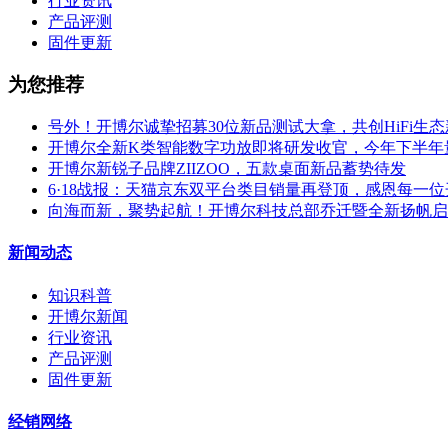
行业资讯
产品评测
固件更新
为您推荐
号外！开博尔诚挚招募30位新品测试大拿，共创HiFi生
开博尔全新K类智能数字功放即将研发收官，今年下半年
开博尔新锐子品牌ZIIZOO，五款桌面新品蓄势待发
6·18战报：天猫京东双平台类目销量再登顶，感恩每一
向海而新，聚势起航！开博尔科技总部乔迁暨全新扬帆启
新闻动态
知识科普
开博尔新闻
行业资讯
产品评测
固件更新
经销网络