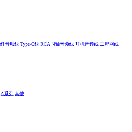
光纤音频线
Type-C线
RCA同轴音频线
耳机音频线
工程网线
A系列
其他