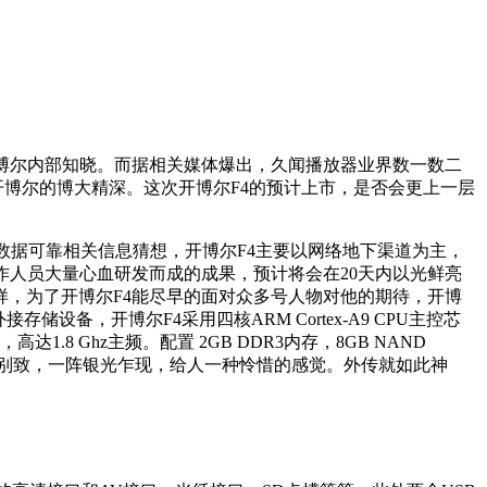
博尔内部知晓。而据相关媒体爆出，久闻播放器业界数一数二
博尔的博大精深。这次开博尔F4的预计上市，是否会更上一层
数据可靠相关信息猜想，开博尔F4主要以网络地下渠道为主，
作人员大量心血研发而成的成果，预计将会在20天内以光鲜亮
，为了开博尔F4能尽早的面对众多号人物对他的期待，开博
设备，开博尔F4采用四核ARM Cortex-A9 CPU主控芯
.8 Ghz主频。配置 2GB DDR3内存，8GB NAND
雅别致，一阵银光乍现，给人一种怜惜的感觉。外传就如此神