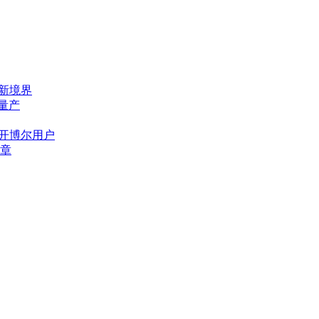
态新境界
量产
位开博尔用户
章