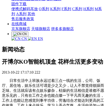
固件下载
便携式解码耳放
Q系列
K系列
F系列
C系列
H系列
M系
列
A系列
其他
售后服务政策
在线商城
京东旗舰店
天猫旗舰店
拼多多旗舰店
CN
CN
EN
新闻动态
开博尔KO智能机顶盒 花样生活更多变动
2013-10-22 17:17:10
222
日常生活中上班族永远过着三点一线的生活，公司、饭
厅、居住地，娱乐生活可谓是少之又少，让人不禁觉得烦躁而
乏味。生活就应该有点娱乐掺杂，枯燥的生活相信是谁都不愿
意乐见的，只有在工作之余也能点缀一下平凡而无趣的生活，
工作上也能让您感觉到事半功倍，劳逸结合才能达到更高的工
作效率。工作上来点娱乐，学习上弄点气氛，生活中添加一道