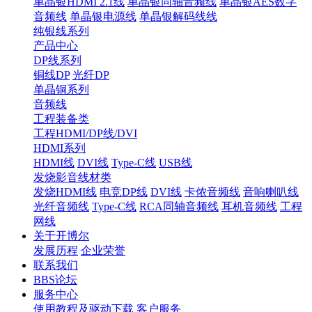
单晶银HDMI 2.1线
单晶银同轴音频线
单晶银AES数字
音频线
单晶银电源线
单晶银解码线线
纯银线系列
产品中心
DP线系列
铜线DP
光纤DP
单晶铜系列
音频线
工程装备类
工程HDMI/DP线/DVI
HDMI系列
HDMI线
DVI线
Type-C线
USB线
发烧影音线材类
发烧HDMI线
电竞DP线
DVI线
卡侬音频线
音响喇叭线
光纤音频线
Type-C线
RCA同轴音频线
耳机音频线
工程
网线
关于开博尔
发展历程
企业荣誉
联系我们
BBS论坛
服务中心
使用教程及驱动下载
客户服务