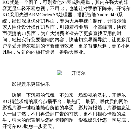
KO就是一个例子，可别看他外表成熟稳重，其内在强大的阵
容更显年轻不容忽视，不用比，也能让对手败下阵来。开博尔
KO采用先进ARMCortexA9处理器，搭配智能Android4.0系
统，经过深度优化UI界面，专为大屏电视而制作，开博尔独
家人性化设计操作UI界面，引领着行业另一个高峰期，快速
而便捷的UI界面，为广大消费者省去了更多查找应用的时
间，轻松实行您要翻阅的内容，快速切换界而导航，让更多用
户享受开博尔独到的体验佳能效果，更多智能乐趣，更多不同
凡响，先进的内核打造另一番强大事业。
影视娱乐更添快乐
缓解一下沉闷的气氛，不如来一场影视的洗礼，开博尔
KO精益求精的聚合点播平台，最热门、最新、最优质的网络
影视片源一键就能随心所欲的享受，影片海报墙，片源信息让
人一目了然，不用再受到广告的打扰，更不用担心卡顿的发
生，强大的配置解决您的卡顿问题，影视娱乐让您一享尽底，
开博尔KO助您一步登天。