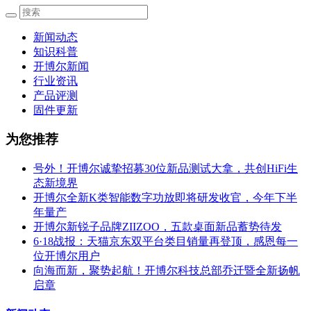
新闻动态
知识科普
开博尔新闻
行业资讯
产品评测
固件更新
为您推荐
号外！开博尔诚挚招募30位新品测试大拿，共创HiFi生
态新境界
开博尔全新K类智能数字功放即将研发收官，今年下半
年量产
开博尔新锐子品牌ZIIZOO，五款桌面新品蓄势待发
6·18战报：天猫京东双平台类目销量再登顶，感恩每一
位开博尔用户
向海而新，聚势起航！开博尔科技总部乔迁暨全新扬帆
启章