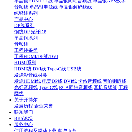
单晶银HDMI 2.1线
单晶银同轴音频线
单晶银AES数字
音频线
单晶银电源线
单晶银解码线线
纯银线系列
产品中心
DP线系列
铜线DP
光纤DP
单晶铜系列
音频线
工程装备类
工程HDMI/DP线/DVI
HDMI系列
HDMI线
DVI线
Type-C线
USB线
发烧影音线材类
发烧HDMI线
电竞DP线
DVI线
卡侬音频线
音响喇叭线
光纤音频线
Type-C线
RCA同轴音频线
耳机音频线
工程
网线
关于开博尔
发展历程
企业荣誉
联系我们
BBS论坛
服务中心
使用教程及驱动下载
客户服务