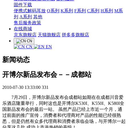
固件下载
便携式解码耳放
Q系列
K系列
F系列
C系列
H系列
M系
列
A系列
其他
售后服务政策
在线商城
京东旗舰店
天猫旗舰店
拼多多旗舰店
CN
CN
EN
新闻动态
开博尔新品发布会－－成都站
2010-07-30 13:33:00
331
7月29日，开博尔新品发布会成都站如期在在成都川音爱
乐酒店隆重举行，同时这也是开博尔K530I、K550I、K580I全
国新品发布会的最后一站。 虽然产品已经上市近一个月，通
过前面的推广宣传，消费者和代理商对产品的性能已经很熟
悉，但是仍然有众多代理商和消费者亲临会场，与开博尔一起
分享这几款 成功上市并热销的喜悦！