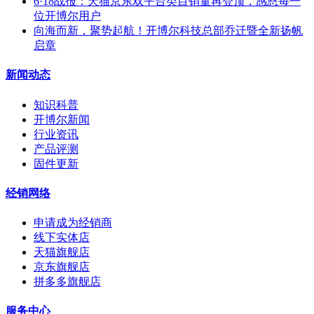
6·18战报：天猫京东双平台类目销量再登顶，感恩每一
位开博尔用户
向海而新，聚势起航！开博尔科技总部乔迁暨全新扬帆
启章
新闻动态
知识科普
开博尔新闻
行业资讯
产品评测
固件更新
经销网络
申请成为经销商
线下实体店
天猫旗舰店
京东旗舰店
拼多多旗舰店
服务中心