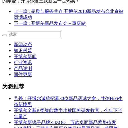
的厚爱，开博尔这三款新品一定热卖！
上一篇
: 品质与服务共存 开博尔2010新品发布会北京站
圆满成功
下一篇
: 开博尔新品发布会－重庆站
新闻动态
知识科普
开博尔新闻
行业资讯
产品评测
固件更新
为您推荐
号外！开博尔诚挚招募30位新品测试大拿，共创HiFi生
态新境界
开博尔全新K类智能数字功放即将研发收官，今年下半
年量产
开博尔新锐子品牌ZIIZOO，五款桌面新品蓄势待发