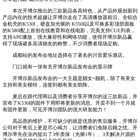
本次开博尔推出的三款新品各具特色，从产品外观创新到
产品内在的技术超越让开博尔走在了高清播放器前沿。全铝合
金机壳的K530I，硬盘加光驱的 K550I以及可换多彩顶部面板
的K580I配上首创在线教育和在线电影，完美支持CUE列表，
支持APE播放，强大兼容性和网络功能，使得开博尔新品赢
得了现场诸多高清烧友的称赞，不少消费者现场定购。
成都站的发布会地址选择在了著名的川音爱乐酒店。
门口就有一张有关开博尔新品发布会的显示牌
开博尔新品发布会的一大主题是靓女+靓机，除了有美女
主持和美女模特，连签到都有美女助阵。
麦总在跟代理商以及消费者分享开博尔的这三款新品，并
宣布了K530I的固件下周即将更新的消息。开卖不到一个月就
有固件更新，可见开博尔团队的强大研发能力！
高品质的维护，不可缺少的就是优质的售后服务，开博尔
公司对于售后上更是尽心竭力，让消费者们免除后顾之忧。开
博尔率先在业内提出了3年质保（光驱1年）、3天解决片源的