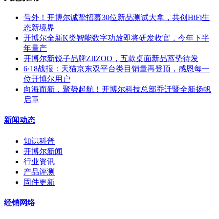
号外！开博尔诚挚招募30位新品测试大拿，共创HiFi生
态新境界
开博尔全新K类智能数字功放即将研发收官，今年下半
年量产
开博尔新锐子品牌ZIIZOO，五款桌面新品蓄势待发
6·18战报：天猫京东双平台类目销量再登顶，感恩每一
位开博尔用户
向海而新，聚势起航！开博尔科技总部乔迁暨全新扬帆
启章
新闻动态
知识科普
开博尔新闻
行业资讯
产品评测
固件更新
经销网络