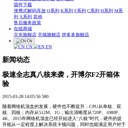
固件下载
便携式解码耳放
Q系列
K系列
F系列
C系列
H系列
M系
列
A系列
其他
售后服务政策
在线商城
京东旗舰店
天猫旗舰店
拼多多旗舰店
CN
CN
EN
新闻动态
极速全志真八核来袭，开博尔F2开箱体
验
2015-03-28 14:05:56
580
随着网络机顶盒的发展，硬件也不断提升：CPU从单核、双
核、四核；内存从512M、1G；输出清晰度从720P、1080P、
4K。2015年网络机顶盒已经开始进入“八核”时代，硬件的提
升能从一定程度上解决系统卡顿问题，同时也能满足用户对于