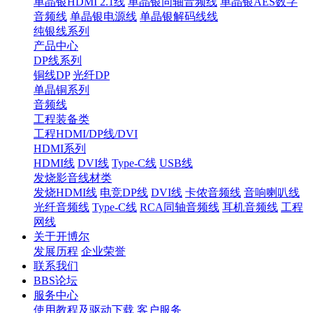
单晶银HDMI 2.1线
单晶银同轴音频线
单晶银AES数字
音频线
单晶银电源线
单晶银解码线线
纯银线系列
产品中心
DP线系列
铜线DP
光纤DP
单晶铜系列
音频线
工程装备类
工程HDMI/DP线/DVI
HDMI系列
HDMI线
DVI线
Type-C线
USB线
发烧影音线材类
发烧HDMI线
电竞DP线
DVI线
卡侬音频线
音响喇叭线
光纤音频线
Type-C线
RCA同轴音频线
耳机音频线
工程
网线
关于开博尔
发展历程
企业荣誉
联系我们
BBS论坛
服务中心
使用教程及驱动下载
客户服务