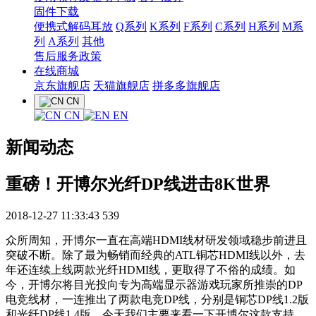
固件下载
便携式解码耳放
Q系列
K系列
F系列
C系列
H系列
M系
列
A系列
其他
售后服务政策
在线商城
京东旗舰店
天猫旗舰店
拼多多旗舰店
CN
CN
EN
新闻动态
重磅！开博尔光纤DP线进击8K世界
2018-12-27 11:33:43
539
众所周知，开博尔一直在高端HDMI线材研发领域稳步前进且
突破不断。除了最为畅销而经典的ATL铜芯HDMI线以外，去
年还连续上线两款光纤HDMI线，更取得了不俗的成绩。如
今，开博尔将目光投向专为高端显示器游戏玩家所推崇的DP
电竞线材，一连推出了两款电竞DP线，分别是铜芯DP线1.2版
和光纤DP线1.4版。今天我们主要来看一下开博尔这款支持