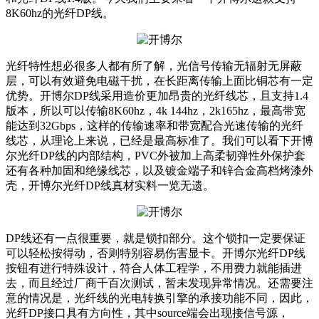
8K60hz的光纤DP线。
光纤特性想必很多人都有所了解，光信号传输无辐射无屏蔽
层，可以有效避免电磁干扰，在长距离传输上面比铜芯有一定
优势。开博尔DP线采用造价更加昂贵的光纤线芯，且支持1.4
版本，所以可以传输8K60hz，4k 144hz，2k165hz，最高带宽
能达到32Gbps，这样的传输速率和带宽配合光速传输的光纤
线芯，从理论上来说，已经是最高标准了。我们可以看下开博
尔光纤DP线的内部结构，PVC外被加上高柔韧弹性外保护套
还有各种加固和绝缘线芯，以及镀金端子和锌合金高档烤漆外
壳，开博尔光纤DP线真材实料一览无遗。
DP线还有一点很重要，就是锁扣部分。这个锁扣一定要保证
可以轻松按得动，否则特别容易伤害显卡。开博尔光纤DP线
按钮有进行特殊设计，符合人体工程学，不用费力就能插进
去，而且经过厂商千百次测试，暂未发现异常情况。还需要注
意的情况是，光纤线的光电转换引擎的承接功能不同，因此，
光纤DP接口具有方向性，其中source端会出现接信号源，