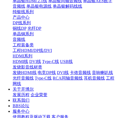
单晶银HDMI 2.1线
单晶银同轴音频线
单晶银AES数字
音频线
单晶银电源线
单晶银解码线线
纯银线系列
产品中心
DP线系列
铜线DP
光纤DP
单晶铜系列
音频线
工程装备类
工程HDMI/DP线/DVI
HDMI系列
HDMI线
DVI线
Type-C线
USB线
发烧影音线材类
发烧HDMI线
电竞DP线
DVI线
卡侬音频线
音响喇叭线
光纤音频线
Type-C线
RCA同轴音频线
耳机音频线
工程
网线
关于开博尔
发展历程
企业荣誉
联系我们
BBS论坛
服务中心
使用教程及驱动下载
客户服务