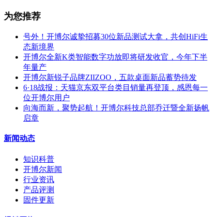
为您推荐
号外！开博尔诚挚招募30位新品测试大拿，共创HiFi生
态新境界
开博尔全新K类智能数字功放即将研发收官，今年下半
年量产
开博尔新锐子品牌ZIIZOO，五款桌面新品蓄势待发
6·18战报：天猫京东双平台类目销量再登顶，感恩每一
位开博尔用户
向海而新，聚势起航！开博尔科技总部乔迁暨全新扬帆
启章
新闻动态
知识科普
开博尔新闻
行业资讯
产品评测
固件更新