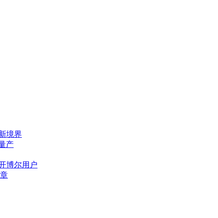
态新境界
量产
位开博尔用户
章