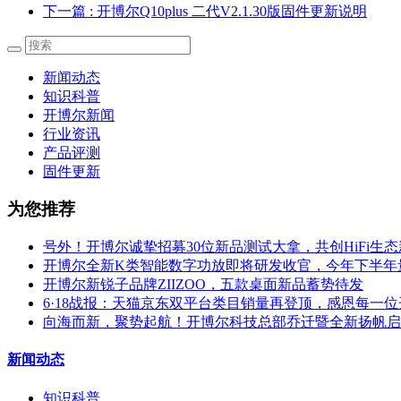
下一篇
: 开博尔Q10plus 二代V2.1.30版固件更新说明
新闻动态
知识科普
开博尔新闻
行业资讯
产品评测
固件更新
为您推荐
号外！开博尔诚挚招募30位新品测试大拿，共创HiFi生
开博尔全新K类智能数字功放即将研发收官，今年下半年
开博尔新锐子品牌ZIIZOO，五款桌面新品蓄势待发
6·18战报：天猫京东双平台类目销量再登顶，感恩每一
向海而新，聚势起航！开博尔科技总部乔迁暨全新扬帆启
新闻动态
知识科普