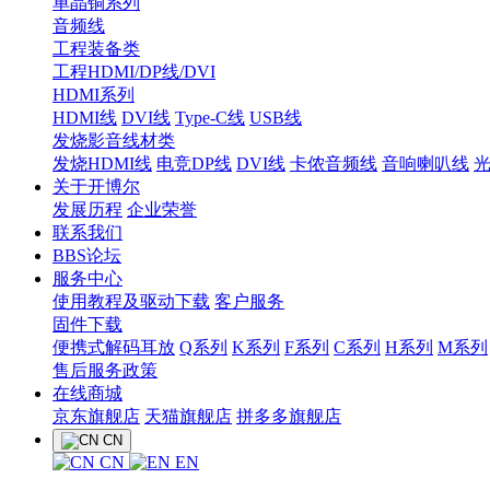
单晶铜系列
音频线
工程装备类
工程HDMI/DP线/DVI
HDMI系列
HDMI线
DVI线
Type-C线
USB线
发烧影音线材类
发烧HDMI线
电竞DP线
DVI线
卡侬音频线
音响喇叭线
关于开博尔
发展历程
企业荣誉
联系我们
BBS论坛
服务中心
使用教程及驱动下载
客户服务
固件下载
便携式解码耳放
Q系列
K系列
F系列
C系列
H系列
M系列
售后服务政策
在线商城
京东旗舰店
天猫旗舰店
拼多多旗舰店
CN
CN
EN