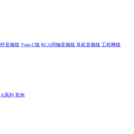
光纤音频线
Type-C线
RCA同轴音频线
耳机音频线
工程网线
A系列
其他