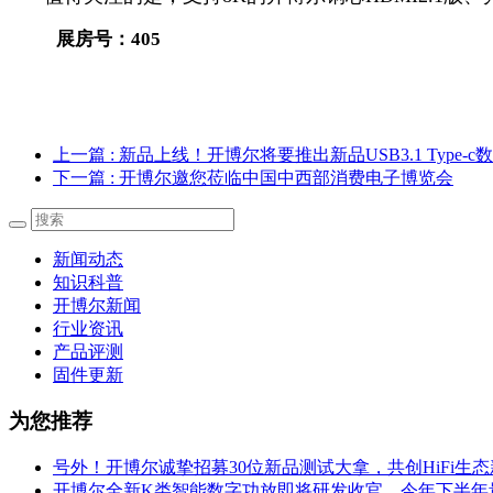
展房号：
405
上一篇
: 新品上线！开博尔将要推出新品USB3.1 Type-c
下一篇
: 开博尔邀您莅临中国中西部消费电子博览会
新闻动态
知识科普
开博尔新闻
行业资讯
产品评测
固件更新
为您推荐
号外！开博尔诚挚招募30位新品测试大拿，共创HiFi生
开博尔全新K类智能数字功放即将研发收官，今年下半年