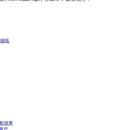
数据线
态新境界
量产