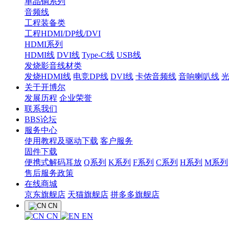
单晶铜系列
音频线
工程装备类
工程HDMI/DP线/DVI
HDMI系列
HDMI线
DVI线
Type-C线
USB线
发烧影音线材类
发烧HDMI线
电竞DP线
DVI线
卡侬音频线
音响喇叭线
关于开博尔
发展历程
企业荣誉
联系我们
BBS论坛
服务中心
使用教程及驱动下载
客户服务
固件下载
便携式解码耳放
Q系列
K系列
F系列
C系列
H系列
M系列
售后服务政策
在线商城
京东旗舰店
天猫旗舰店
拼多多旗舰店
CN
CN
EN