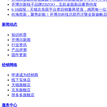
开博尔新锐子品牌ZIIZOO，五款桌面新品蓄势待发
6·18战报：天猫京东双平台类目销量再登顶，感恩每一
向海而新，聚势起航！开博尔科技总部乔迁暨全新扬帆启
新闻动态
知识科普
开博尔新闻
行业资讯
产品评测
固件更新
经销网络
申请成为经销商
线下实体店
天猫旗舰店
京东旗舰店
拼多多旗舰店
服务中心