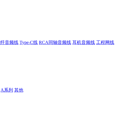
光纤音频线
Type-C线
RCA同轴音频线
耳机音频线
工程网线
A系列
其他