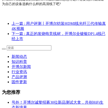
为自己的设备选购什么样的高清线了吧?
上一篇
: 用户评测丨开博尔铠装HDMI线光纤三代传输真
4K视频
下一篇
: 真正的发烧电竞线材，开博尔全镀银DP1.4线已
经上市
新闻动态
知识科普
开博尔新闻
行业资讯
产品评测
固件更新
为您推荐
号外！开博尔诚挚招募30位新品测试大拿，共创HiFi生
态新境界