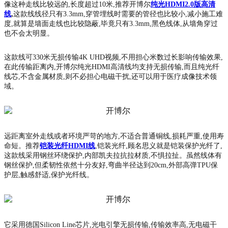
像这种走线比较远的,长度超过10米,推荐开博尔
纯光HDMI2.0版高清
线
,
这款线线径只有3.3mm,穿管埋线时需要的管径也比较小,减小施工难
度,就算是墙面走线也比较隐蔽,毕竟只有3.3mm,黑色线体,从墙角穿过
也不会太明显。
这款线可330米无损传输4K UHD视频,不用担心米数过长影响传输效果,
在此传输距离内,开博尔纯光HDMI高清线均支持无损传输,而且纯光纤
线芯,不含金属材质,则不必担心电磁干扰,还可以用于医疗成像技术领
域。
远距离室外走线或者环境严苛的地方,不适合普通铜线,损耗严重,使用寿
命短。推荐
铠装光纤HDMI线
,铠装光纤,顾名思义就是铠装保护光纤了,
这款线采用钢丝环绕保护,内部凯夫拉抗拉材质,不惧拉扯。虽然线体有
钢丝保护,但柔韧性依然十分友好,弯曲半径达到20cm,外部高弹TPU保
护层,触感舒适,保护光纤线。
它采用德国Silicon Line芯片,光电引擎无损传输,传输效率高,无电磁干