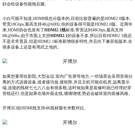
好会给设备性能拖后腿。
小白可能不知道,HDMI线也分版本的,目前比较普遍的是HDMI2.0版本,
带宽18Gbps,最高支持4K@60Hz,你的设备很可能是HDMI2.0版。近两年
来,HDMI协会也发布了
HDMI2.1线
标准,带宽达到48Gbps,最高支持
8K@60hz,由于市面上支持
HDMI2.1
的设备不多,所以目前HDMI2.1线还
不是非常普及,但是HDMI2.1标准新增很多特性,并且向下兼容低版本,在
很多设备上还是有用武之地的。
如果您要用在影院,大型会议,室内广告屏等地方,一些场景会采用音画分
离的方式连接设备,或者接功放,接矩阵,并且主机可能在机房,远离显示
端,连接的线材七七八八会有很多根,这时候如果是装修时就已经埋好穿
管线还行,但是如果在墙外面走线,缠缠绕绕,势必会破坏室内装修风格。
开博尔3款HDMI线支持4K线材最长米数对比。