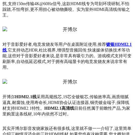
扰,支持150m传输4K@60Hz信号,这款HDMI线专为苛刻环境研制,不怕
踩踏,不怕弯折,更不用担心被动物撕咬。实为室外HDMI高清线传输之
王。
对于音影爱好者,电竞发烧友等用户在桌面附近使用,推荐
镀银HDMI2.1
线
,它支持动态HDR,杜比视界,增强型音频回传,快速媒体切换技术等功
能,这些对于音影爱好者来说,是非常具有吸引力的。游戏模式支持可变
刷新率,自动低延迟模式,对于拥有高端显卡的电竞发烧友来说非常有
用。
开博尔
HDMI2.1线
采用高规线芯,19芯全镀银芯,传输效率高,画质细腻
逼真,耐腐蚀,使用寿命长,HDMI协会认证连接器,铜壳镀金端子,保障线
材支持HDMI2.1特性。
HDMI2.1高清线
目前任然属于前瞻性产品,为家
里购置这条线材,10年内依然不过时。
其实开博尔影音发烧家族还有很多线,这里就不做一一介绍了,这里简单
介绍三种情况适合的三款HDMI线材,如果您也有这种需要,您大概知道