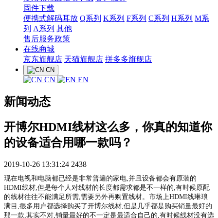
固件下载
便携式解码耳放
Q系列
K系列
F系列
C系列
H系列
M系
列
A系列
其他
售后服务政策
在线商城
京东旗舰店
天猫旗舰店
拼多多旗舰店
CN
CN
EN
新闻动态
开博尔HDMI线材这么多，你真的知道你
的设备适合用哪一款吗？
2019-10-26 13:31:24
2438
现在电视和电脑都已经是非常普遍的家电,并且设备都会有原装的
HDMI线材,但是每个人对线材的长度都需求都是不一样的,有时候原配
的线材往往不能满足所需,需要另外再购置线材。市场上HDMI线琳琅
满目,很多用户都选择购买了开博尔线材,但是几乎都是购买销量最好的
那一款,其实不对,销量最好的不一定是最适合自己的,有时候线材没有选