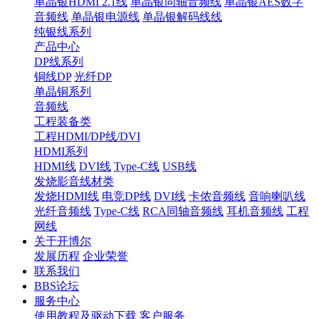
单晶银HDMI 2.1线
单晶银同轴音频线
单晶银AES数字
音频线
单晶银电源线
单晶银解码线线
纯银线系列
产品中心
DP线系列
铜线DP
光纤DP
单晶铜系列
音频线
工程装备类
工程HDMI/DP线/DVI
HDMI系列
HDMI线
DVI线
Type-C线
USB线
发烧影音线材类
发烧HDMI线
电竞DP线
DVI线
卡侬音频线
音响喇叭线
光纤音频线
Type-C线
RCA同轴音频线
耳机音频线
工程
网线
关于开博尔
发展历程
企业荣誉
联系我们
BBS论坛
服务中心
使用教程及驱动下载
客户服务