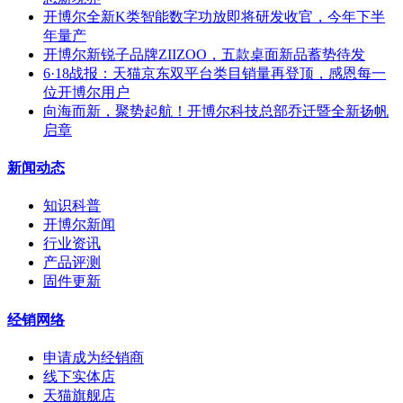
开博尔全新K类智能数字功放即将研发收官，今年下半
年量产
开博尔新锐子品牌ZIIZOO，五款桌面新品蓄势待发
6·18战报：天猫京东双平台类目销量再登顶，感恩每一
位开博尔用户
向海而新，聚势起航！开博尔科技总部乔迁暨全新扬帆
启章
新闻动态
知识科普
开博尔新闻
行业资讯
产品评测
固件更新
经销网络
申请成为经销商
线下实体店
天猫旗舰店