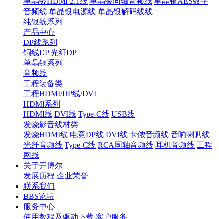
单晶银HDMI 2.1线
单晶银同轴音频线
单晶银AES数字
音频线
单晶银电源线
单晶银解码线线
纯银线系列
产品中心
DP线系列
铜线DP
光纤DP
单晶铜系列
音频线
工程装备类
工程HDMI/DP线/DVI
HDMI系列
HDMI线
DVI线
Type-C线
USB线
发烧影音线材类
发烧HDMI线
电竞DP线
DVI线
卡侬音频线
音响喇叭线
光纤音频线
Type-C线
RCA同轴音频线
耳机音频线
工程
网线
关于开博尔
发展历程
企业荣誉
联系我们
BBS论坛
服务中心
使用教程及驱动下载
客户服务