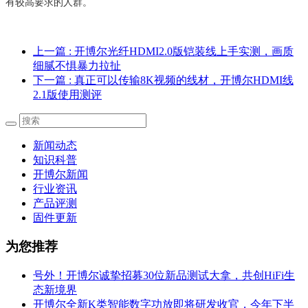
有较高要求的人群。
上一篇
: 开博尔光纤HDMI2.0版铠装线上手实测，画质
细腻不惧暴力拉扯
下一篇
: 真正可以传输8K视频的线材，开博尔HDMI线
2.1版使用测评
新闻动态
知识科普
开博尔新闻
行业资讯
产品评测
固件更新
为您推荐
号外！开博尔诚挚招募30位新品测试大拿，共创HiFi生
态新境界
开博尔全新K类智能数字功放即将研发收官，今年下半