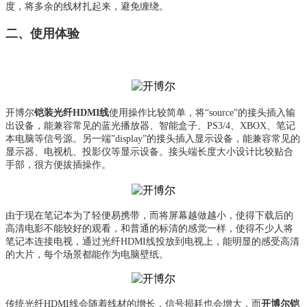
度，将多余的线材扎起来，避免缠绕。
二、使用体验
开博尔
铠装光纤HDMI线
使用操作比较简单，将“source”的接头插入输
出设备，能兼容常见的蓝光播放器、智能盒子、PS3/4、XBOX、笔记
本电脑等信号源。另一端”display”的接头插入显示设备，能兼容常见的
显示器、电视机、投影仪等显示设备。接头端长度大小设计比较贴合
手部，很方便拔插操作。
由于现在笔记本为了轻便易携带，而将屏幕越做越小，使得下载后的
高清电影不能较好的观看，和普通的标清的感觉一样，使得不少人将
笔记本连接电视，通过光纤HDMI线投放到电视上，能明显的感受高清
的大片，每个场景都能作为电脑壁纸。
传统光纤HDMI线会随着线材的增长，信号损耗也会增大，而
开博尔铠