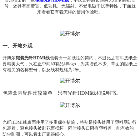
博尔推出的一款
铠装光纤HDMI线
，不仅支持超长距离无损传输4K信
号，还具有高带宽、低功耗、无辐射、不受电磁干扰等特性，下面就
来看看它有着怎样的使用体验吧。
一、开箱外观
开博尔
铠装光纤HDMI线
包装盒一如既往的简约，不过比之前牛皮纸盒
要精美大气，只在正中间印有品牌logo，为其增色不少。背面的贴纸上
有相关的名称型号，以及线材规格为2米。
包装盒内配件比较简单，只有光纤HDMI线和说明书。
光纤HDMI线表面使用了多重保护措施，特别是接头处用了塑料网进行
包裹着，避免接头被刮花而损坏，同时接头口附有塑料盖，能有效的
防尘防潮，可以看出厂家很细心。