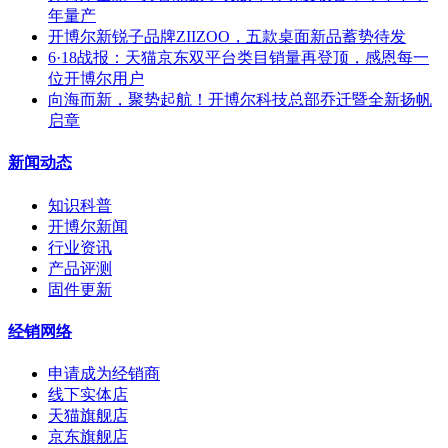
年量产
开博尔新锐子品牌ZIIZOO，五款桌面新品蓄势待发
6·18战报：天猫京东双平台类目销量再登顶，感恩每一
位开博尔用户
向海而新，聚势起航！开博尔科技总部乔迁暨全新扬帆
启章
新闻动态
知识科普
开博尔新闻
行业资讯
产品评测
固件更新
经销网络
申请成为经销商
线下实体店
天猫旗舰店
京东旗舰店