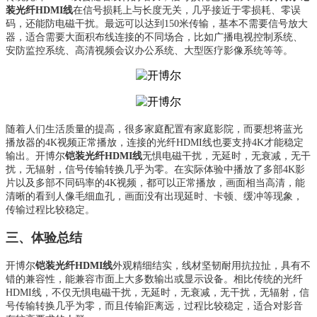
装光纤HDMI线
在信号损耗上与长度无关，几乎接近于零损耗、零误
码，还能防电磁干扰。最远可以达到150米传输，基本不需要信号放大
器，适合需要大面积布线连接的不同场合，比如广播电视控制系统、
安防监控系统、高清视频会议办公系统、大型医疗影像系统等等。
随着人们生活质量的提高，很多家庭配置有家庭影院，而要想将蓝光
播放器的4K视频正常播放，连接的光纤HDMI线也要支持4K才能稳定
输出。开博尔
铠装光纤HDMI线
无惧电磁干扰，无延时，无衰减，无干
扰，无辐射，信号传输转换几乎为零。在实际体验中播放了多部4K影
片以及多部不同码率的4K视频，都可以正常播放，画面相当高清，能
清晰的看到人像毛细血孔，画面没有出现延时、卡顿、缓冲等现象，
传输过程比较稳定。
三、体验总结
开博尔
铠装光纤HDMI线
外观精细结实，线材坚韧耐用抗拉扯，具有不
错的兼容性，能兼容市面上大多数输出或显示设备。相比传统的光纤
HDMI线，不仅无惧电磁干扰，无延时，无衰减，无干扰，无辐射，信
号传输转换几乎为零，而且传输距离远，过程比较稳定，适合对影音