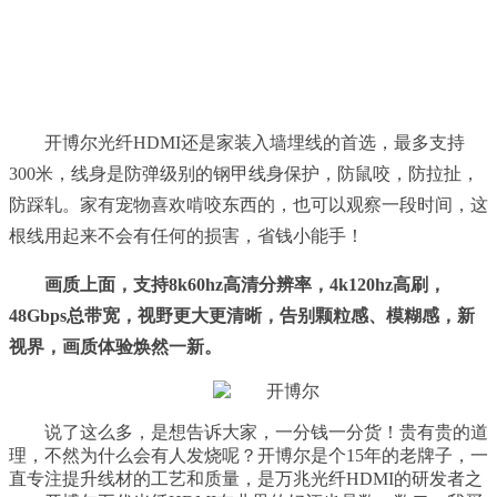
开博尔光纤HDMI还是家装入墙埋线的首选，最多支持
300米，线身是防弹级别的钢甲线身保护，防鼠咬，防拉扯，
防踩轧。家有宠物喜欢啃咬东西的，也可以观察一段时间，这
根线用起来不会有任何的损害，省钱小能手！
画质上面，支持8k60hz高清分辨率，4k120hz高刷，
48Gbps总带宽，视野更大更清晰，告别颗粒感、模糊感，新
视界，画质体验焕然一新。
说了这么多，是想告诉大家，一分钱一分货！贵有贵的道
理，不然为什么会有人发烧呢？开博尔是个15年的老牌子，一
直专注提升线材的工艺和质量，是万兆光纤HDMI的研发者之