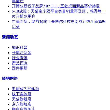
年量产
开博尔新锐子品牌ZIIZOO，五款桌面新品蓄势待发
6·18战报：天猫京东双平台类目销量再登顶，感恩每一
位开博尔用户
向海而新，聚势起航！开博尔科技总部乔迁暨全新扬帆
启章
新闻动态
知识科普
开博尔新闻
行业资讯
产品评测
固件更新
经销网络
申请成为经销商
线下实体店
天猫旗舰店
京东旗舰店
拼多多旗舰店