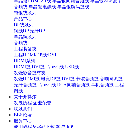
单晶银HDMI 2.1线
单晶银同轴音频线
单晶银AES数字
音频线
单晶银电源线
单晶银解码线线
纯银线系列
产品中心
DP线系列
铜线DP
光纤DP
单晶铜系列
音频线
工程装备类
工程HDMI/DP线/DVI
HDMI系列
HDMI线
DVI线
Type-C线
USB线
发烧影音线材类
发烧HDMI线
电竞DP线
DVI线
卡侬音频线
音响喇叭线
光纤音频线
Type-C线
RCA同轴音频线
耳机音频线
工程
网线
关于开博尔
发展历程
企业荣誉
联系我们
BBS论坛
服务中心
使用教程及驱动下载
客户服务