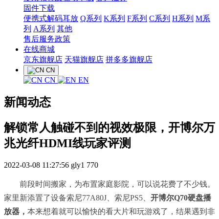
固件下载
便携式解码耳放
Q系列
K系列
F系列
C系列
H系列
M系
列
A系列
其他
售后服务政策
在线商城
京东旗舰店
天猫旗舰店
拼多多旗舰店
CN
CN
EN
新闻动态
解锁常人触碰不到的视效极限，开博尔万
兆光纤HDMI线玩家评测
2022-03-08 11:27:56
gly1
770
前段时间搬家，为布置家庭影院，可以说花费了不少钱。
家里新添置了设备索尼77A80J、索尼PS5、
开博尔Q70硬盘播
放器，
本来想着就可以愉快的看大片和玩游戏了，结果遇到非