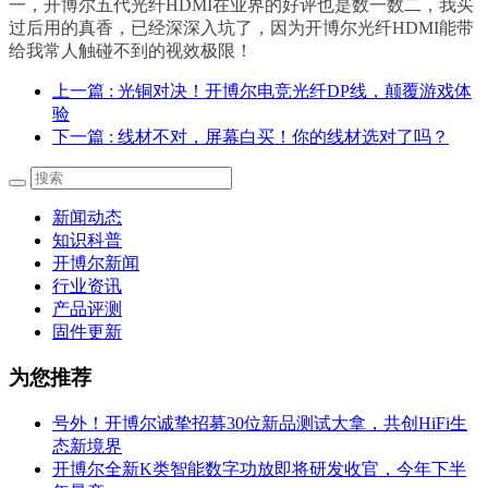
一，开博尔五代光纤HDMI在业界的好评也是数一数二，我买
过后用的真香，已经深深入坑了，因为开博尔光纤HDMI能带
给我常人触碰不到的视效极限！
上一篇
: 光铜对决！开博尔电竞光纤DP线，颠覆游戏体
验
下一篇
: 线材不对，屏幕白买！你的线材选对了吗？
新闻动态
知识科普
开博尔新闻
行业资讯
产品评测
固件更新
为您推荐
号外！开博尔诚挚招募30位新品测试大拿，共创HiFi生
态新境界
开博尔全新K类智能数字功放即将研发收官，今年下半