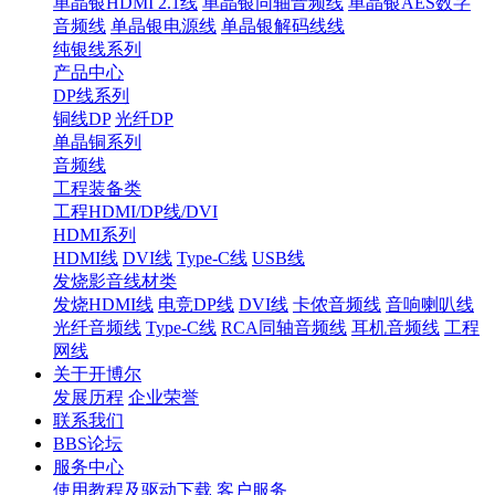
单晶银HDMI 2.1线
单晶银同轴音频线
单晶银AES数字
音频线
单晶银电源线
单晶银解码线线
纯银线系列
产品中心
DP线系列
铜线DP
光纤DP
单晶铜系列
音频线
工程装备类
工程HDMI/DP线/DVI
HDMI系列
HDMI线
DVI线
Type-C线
USB线
发烧影音线材类
发烧HDMI线
电竞DP线
DVI线
卡侬音频线
音响喇叭线
光纤音频线
Type-C线
RCA同轴音频线
耳机音频线
工程
网线
关于开博尔
发展历程
企业荣誉
联系我们
BBS论坛
服务中心
使用教程及驱动下载
客户服务