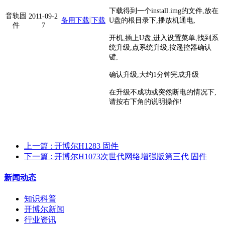
下载得到一个install.img的文件,放在
音轨固
2011-09-2
备用下载
下载
U盘的根目录下,播放机通电,
件
7
开机,插上U盘,进入设置菜单,找到系
统升级,点系统升级,按遥控器确认
键,
确认升级,大约1分钟完成升级
在升级不成功或突然断电的情况下,
请按右下角的说明操作!
上一篇
: 开博尔H1283 固件
下一篇
: 开博尔H1073次世代网络增强版第三代 固件
新闻动态
知识科普
开博尔新闻
行业资讯