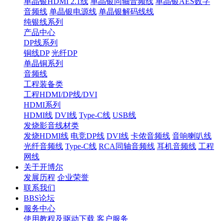
单晶银HDMI 2.1线
单晶银同轴音频线
单晶银AES数字
音频线
单晶银电源线
单晶银解码线线
纯银线系列
产品中心
DP线系列
铜线DP
光纤DP
单晶铜系列
音频线
工程装备类
工程HDMI/DP线/DVI
HDMI系列
HDMI线
DVI线
Type-C线
USB线
发烧影音线材类
发烧HDMI线
电竞DP线
DVI线
卡侬音频线
音响喇叭线
光纤音频线
Type-C线
RCA同轴音频线
耳机音频线
工程
网线
关于开博尔
发展历程
企业荣誉
联系我们
BBS论坛
服务中心
使用教程及驱动下载
客户服务