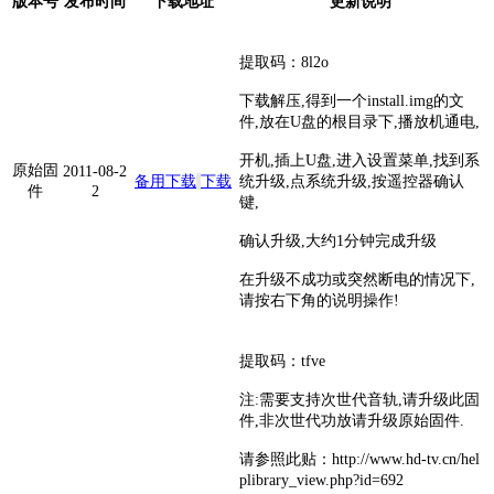
版本号
发布时间
下载地址
更新说明
提取码：8l2o
下载解压,得到一个install.img的文
件,放在U盘的根目录下,播放机通电,
开机,插上U盘,进入设置菜单,找到系
原始固
2011-08-2
备用下载
下载
统升级,点系统升级,按遥控器确认
件
2
键,
确认升级,大约1分钟完成升级
在升级不成功或突然断电的情况下,
请按右下角的说明操作!
提取码：tfve
注:需要支持次世代音轨,请升级此固
件,非次世代功放请升级原始固件.
请参照此贴：http://www.hd-tv.cn/hel
plibrary_view.php?id=692