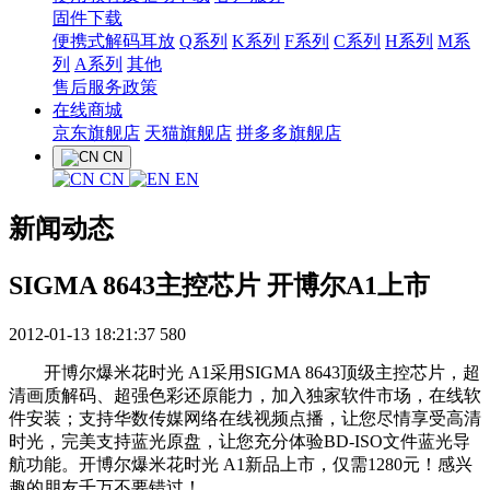
固件下载
便携式解码耳放
Q系列
K系列
F系列
C系列
H系列
M系
列
A系列
其他
售后服务政策
在线商城
京东旗舰店
天猫旗舰店
拼多多旗舰店
CN
CN
EN
新闻动态
SIGMA 8643主控芯片 开博尔A1上市
2012-01-13 18:21:37
580
开博尔爆米花时光 A1采用SIGMA 8643顶级主控芯片，超
清画质解码、超强色彩还原能力，加入独家软件市场，在线软
件安装；支持华数传媒网络在线视频点播，让您尽情享受高清
时光，完美支持蓝光原盘，让您充分体验BD-ISO文件蓝光导
航功能。开博尔爆米花时光 A1新品上市，仅需1280元！感兴
趣的朋友千万不要错过！