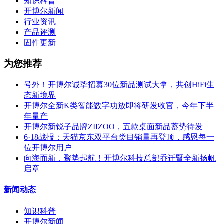
知识科普
开博尔新闻
行业资讯
产品评测
固件更新
为您推荐
号外！开博尔诚挚招募30位新品测试大拿，共创HiFi生
态新境界
开博尔全新K类智能数字功放即将研发收官，今年下半
年量产
开博尔新锐子品牌ZIIZOO，五款桌面新品蓄势待发
6·18战报：天猫京东双平台类目销量再登顶，感恩每一
位开博尔用户
向海而新，聚势起航！开博尔科技总部乔迁暨全新扬帆
启章
新闻动态
知识科普
开博尔新闻