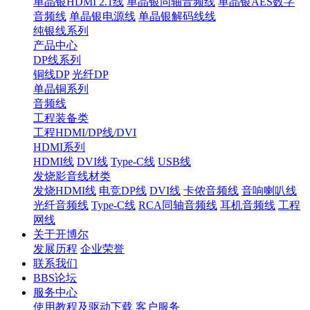
单晶银HDMI 2.1线
单晶银同轴音频线
单晶银AES数字
音频线
单晶银电源线
单晶银解码线线
纯银线系列
产品中心
DP线系列
铜线DP
光纤DP
单晶铜系列
音频线
工程装备类
工程HDMI/DP线/DVI
HDMI系列
HDMI线
DVI线
Type-C线
USB线
发烧影音线材类
发烧HDMI线
电竞DP线
DVI线
卡侬音频线
音响喇叭线
光纤音频线
Type-C线
RCA同轴音频线
耳机音频线
工程
网线
关于开博尔
发展历程
企业荣誉
联系我们
BBS论坛
服务中心
使用教程及驱动下载
客户服务