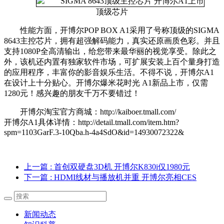
顶级芯片
性能方面，开博尔POP BOX A1采用了号称顶级的SIGMA
8643主控芯片，拥有超强解码能力，真实还原画质色彩。并且
支持1080P全高清输出，给您带来最华丽的视觉享受。除此之
外，该机还内置有独家软件市场，可扩展安装上百个量身打造
的应用程序，丰富你的影音娱乐生活。不得不说，开博尔A1
在设计上十分贴心。开博尔爆米花时光 A1新品上市，仅需
1280元！感兴趣的朋友千万不要错过！
开博尔淘宝官方商城：http://kaiboer.tmall.com/
开博尔A1具体详情：http://detail.tmall.com/item.htm?
spm=1103GarF.3-10Qba.h-4a4SdO&id=14930072322&
上一篇
: 首创双硬盘3D机 开博尔K830i仅1980元
下一篇
: HDMI线材与播放机并重 开博尔亮相CES
新闻动态