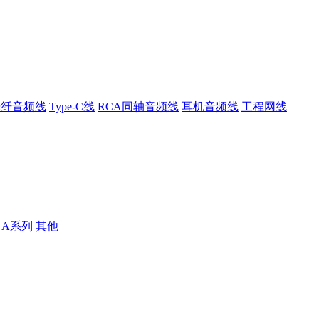
光纤音频线
Type-C线
RCA同轴音频线
耳机音频线
工程网线
A系列
其他