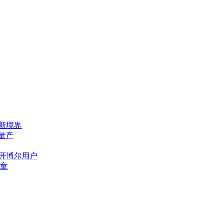
态新境界
量产
位开博尔用户
章