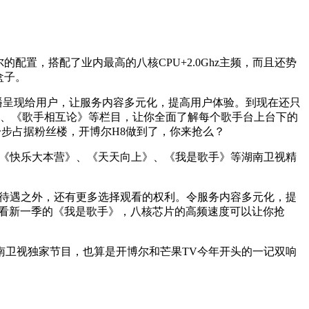
配置，搭配了业内最高的八核CPU+2.0Ghz主频，而且还势
盒子。
播呈现给用户，让服务内容多元化，提高用户体验。到现在还只
》、《歌手相互论》等栏目，让你全面了解每个歌手台上台下的
一步占据粉丝楼，开博尔H8做到了，你来抢么？
、《快乐大本营》、《天天向上》、《我是歌手》等湖南卫视精
看待遇之外，还有更多选择观看的权利。令服务内容多元化，提
况下追看新一季的《我是歌手》，八核芯片的高频速度可以让你抢
南卫视独家节目，也算是开博尔和芒果TV今年开头的一记双响