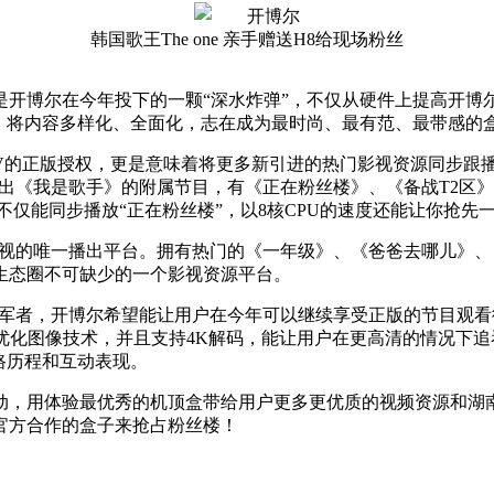
韩国歌王The one 亲手赠送H8给现场粉丝
开博尔在今年投下的一颗“深水炸弹”，不仅从硬件上提高开博尔的
，将内容多样化、全面化，志在成为最时尚、最有范、最带感的
TV的正版授权，更是意味着将更多新引进的热门影视资源同步跟
出《我是歌手》的附属节目，有《正在粉丝楼》、《备战T2区
不仅能同步播放“正在粉丝楼”，以8核CPU的速度还能让你抢先
电视的唯一播出平台。拥有热门的《一年级》、《爸爸去哪儿》
生态圈不可缺少的一个影视资源平台。
领军者，开博尔希望能让用户在今年可以继续享受正版的节目观
or靓彩优化图像技术，并且支持4K解码，能让用户在更高清的情
路历程和互动表现。
动，用体验最优秀的机顶盒带给用户更多更优质的视频资源和湖
V官方合作的盒子来抢占粉丝楼！