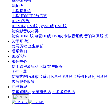
单晶铜系列
音频线
工程装备类
工程HDMI/DP线/DVI
HDMI系列
HDMI线
DVI线
Type-C线
USB线
发烧影音线材类
发烧HDMI线
电竞DP线
DVI线
卡侬音频线
音响喇叭线
关于开博尔
发展历程
企业荣誉
联系我们
BBS论坛
服务中心
使用教程及驱动下载
客户服务
固件下载
便携式解码耳放
Q系列
K系列
F系列
C系列
H系列
M系列
售后服务政策
在线商城
京东旗舰店
天猫旗舰店
拼多多旗舰店
CN
CN
EN