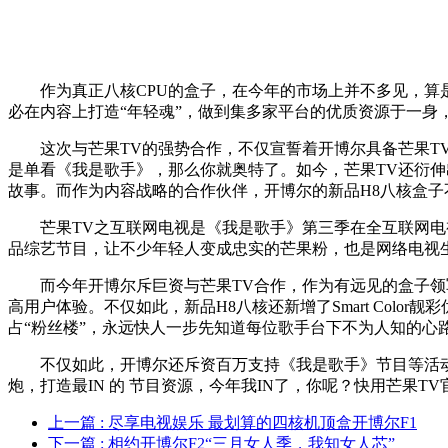
作为真正八核CPU的盒子，在今年的市场上并不多见，算是
必在内容上打造“年轻魂”，做到集多家平台的优质资源于一身
这次与芒果TV的强势合作，不仅宣誓着开博尔具备芒果
是单看《我是歌手》，那么你就奥特了。如今，芒果TV还衍伸
故事。而作为内容战略的合作伙伴，开博尔的新品H8八核盒子
芒果TV之互联网电视是《我是歌手》第三季在全互联网
品综艺节目，让不少年轻人变成忠实的芒果粉，也是网络电视
而今年开博尔斥巨资与芒果TV合作，作为有远见的盒子
高用户体验。不仅如此，新品H8八核还新增了Smart Col
占“粉丝楼”，永远快人一步先知道每位歌手台下不为人知的心
不仅如此，开博尔还斥资百万支持《我是歌手》节目等活
炮，打造最IN 的 节目资源，今年我IN了，你呢？快用芒果T
上一篇
: 尽享电视娱乐 最划算的四核机顶盒开博尔F1
下一篇
: 相约开博尔F2“三月女人季，我知女人芯”