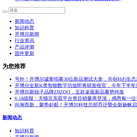
新闻动态
知识科普
开博尔新闻
行业资讯
产品评测
固件更新
为您推荐
号外！开博尔诚挚招募30位新品测试大拿，共创HiFi生
开博尔全新K类智能数字功放即将研发收官，今年下半年
开博尔新锐子品牌ZIIZOO，五款桌面新品蓄势待发
6·18战报：天猫京东双平台类目销量再登顶，感恩每一
向海而新，聚势起航！开博尔科技总部乔迁暨全新扬帆启
新闻动态
知识科普