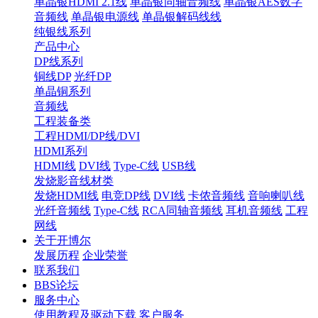
单晶银HDMI 2.1线
单晶银同轴音频线
单晶银AES数字
音频线
单晶银电源线
单晶银解码线线
纯银线系列
产品中心
DP线系列
铜线DP
光纤DP
单晶铜系列
音频线
工程装备类
工程HDMI/DP线/DVI
HDMI系列
HDMI线
DVI线
Type-C线
USB线
发烧影音线材类
发烧HDMI线
电竞DP线
DVI线
卡侬音频线
音响喇叭线
光纤音频线
Type-C线
RCA同轴音频线
耳机音频线
工程
网线
关于开博尔
发展历程
企业荣誉
联系我们
BBS论坛
服务中心
使用教程及驱动下载
客户服务