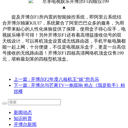
▲
提及开博尔F1所内置的智能操控系统，即阿里云系统结
合开博尔独家KIUI7，系统聚合了阿里巴巴众多的服务，为用
户带来贴心的人性化体验提供了保障，使用盒子得心应手，电
视娱乐唾手可得！另外开博尔F1还有着高增益接收信号的双
天线设计，可以将机顶盒设置成无线路由器，手机平板电脑都
能一起上网，十分便捷，不仅是电视娱乐盒子，更是一台高信
号接收的无线路由器！开博尔F1四核高清网络机顶盒仅售199
元，堪称最划算的四核型机顶盒。
上一篇
: 开博尔F2年度八核机王“娱”您共乐
下一篇
: 开博尔与芒果TV一炮双响 抢占《我是歌手》粉
丝楼
新闻动态
知识科普
开博尔新闻