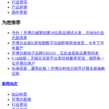
行业资讯
产品评测
固件更新
为您推荐
号外！开博尔诚挚招募30位新品测试大拿，共创HiFi生
态新境界
开博尔全新K类智能数字功放即将研发收官，今年下半
年量产
开博尔新锐子品牌ZIIZOO，五款桌面新品蓄势待发
6·18战报：天猫京东双平台类目销量再登顶，感恩每一
位开博尔用户
向海而新，聚势起航！开博尔科技总部乔迁暨全新扬帆
启章
新闻动态
知识科普
开博尔新闻
行业资讯