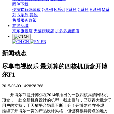
固件下载
便携式解码耳放
Q系列
K系列
F系列
C系列
H系列
M系
列
A系列
其他
售后服务政策
在线商城
京东旗舰店
天猫旗舰店
拼多多旗舰店
CN
CN
EN
新闻动态
尽享电视娱乐 最划算的四核机顶盒开博
尔F1
2015-03-09 14:28:28
268
开博尔F1是开博尔在2014年推出的一款四核高清网络机
顶盒，一款全新机身设计的机型，截止目前，已获得大批盒子
用户的支持，于天猫平台销量不断上升！开博尔F1在外观上
延续了开博尔一贯的产品设计风格，但也有很具特点的地方，