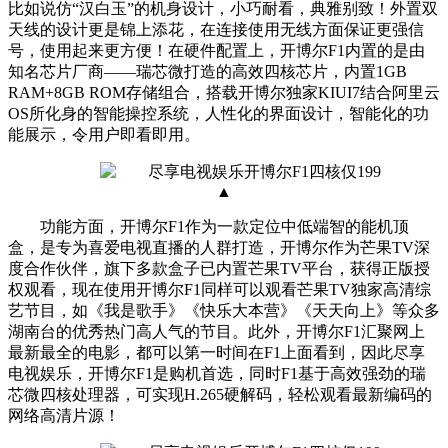
比如说仿“汉白玉”的机身设计，小巧耐看，典雅别致！外置双
天线的设计更是锦上添花，在连接使用无线方面保证更强信
号，使用起来更方便！在硬件配置上，开博尔F1内置的是由
知名芯片厂商——瑞芯微打造的高效四核芯片，内置1GB
RAM+8GB ROM存储组合，搭载开博尔独家KIUI7结合阿里云
OS所化身的智能操控系统，人性化的界面设计，智能化的功
能展示，令用户即看即用。
▲
功能方面，开博尔F1作为一款定位中低端智的能机顶
盒，是专为喜爱电视直播的人群打造，开博尔作为芒果TV深
度合作伙伴，旗下多款盒子已内置芒果TV平台，获得正版授
权观看，现在使用开博尔F1同样可以观看芒果TV独家高清综
艺节目，如《我是歌手》《快乐大本营》《天天向上》等众多
湖南台的优秀热门高人气的节目。此外，开博尔F1汇聚网上
最新最全的电影，都可以第一时间在F1上面看到，因此尽享
电视娱乐，开博尔F1是购机首选，同时F1基于高效强劲的瑞
芯微四核处理器，可实现H.265硬解码，轻松观看最新编码的
网络高清片源！