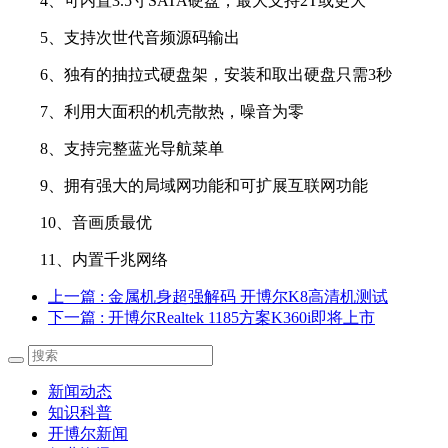
4、可内置3.5寸SATA硬盘，最大支持2T或更大
5、支持次世代音频源码输出
6、独有的抽拉式硬盘架，安装和取出硬盘只需3秒
7、利用大面积的机壳散热，噪音为零
8、支持完整蓝光导航菜单
9、拥有强大的局域网功能和可扩展互联网功能
10、音画质最优
11、内置千兆网络
上一篇
: 金属机身超强解码 开博尔K8高清机测试
下一篇
: 开博尔Realtek 1185方案K360i即将上市
新闻动态
知识科普
开博尔新闻