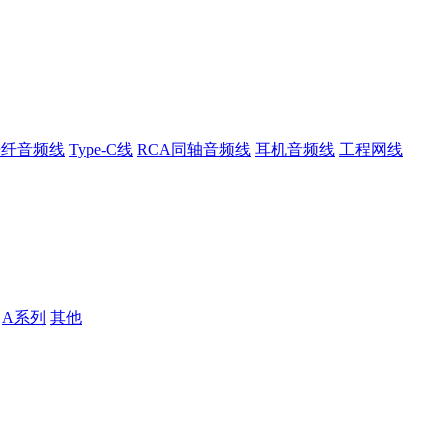
光纤音频线
Type-C线
RCA同轴音频线
耳机音频线
工程网线
A系列
其他