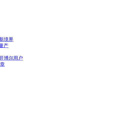
态新境界
量产
位开博尔用户
章