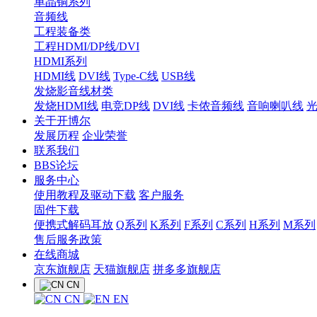
单晶铜系列
音频线
工程装备类
工程HDMI/DP线/DVI
HDMI系列
HDMI线
DVI线
Type-C线
USB线
发烧影音线材类
发烧HDMI线
电竞DP线
DVI线
卡侬音频线
音响喇叭线
关于开博尔
发展历程
企业荣誉
联系我们
BBS论坛
服务中心
使用教程及驱动下载
客户服务
固件下载
便携式解码耳放
Q系列
K系列
F系列
C系列
H系列
M系列
售后服务政策
在线商城
京东旗舰店
天猫旗舰店
拼多多旗舰店
CN
CN
EN