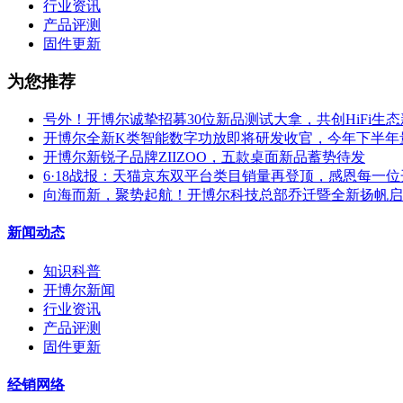
行业资讯
产品评测
固件更新
为您推荐
号外！开博尔诚挚招募30位新品测试大拿，共创HiFi生
开博尔全新K类智能数字功放即将研发收官，今年下半年
开博尔新锐子品牌ZIIZOO，五款桌面新品蓄势待发
6·18战报：天猫京东双平台类目销量再登顶，感恩每一
向海而新，聚势起航！开博尔科技总部乔迁暨全新扬帆启
新闻动态
知识科普
开博尔新闻
行业资讯
产品评测
固件更新
经销网络