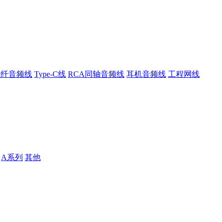
光纤音频线
Type-C线
RCA同轴音频线
耳机音频线
工程网线
A系列
其他