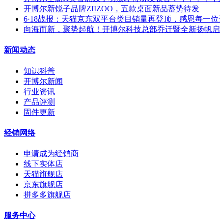
开博尔新锐子品牌ZIIZOO，五款桌面新品蓄势待发
6·18战报：天猫京东双平台类目销量再登顶，感恩每一
向海而新，聚势起航！开博尔科技总部乔迁暨全新扬帆启
新闻动态
知识科普
开博尔新闻
行业资讯
产品评测
固件更新
经销网络
申请成为经销商
线下实体店
天猫旗舰店
京东旗舰店
拼多多旗舰店
服务中心