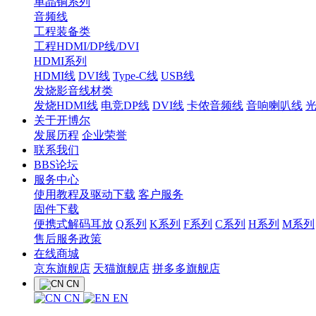
单晶铜系列
音频线
工程装备类
工程HDMI/DP线/DVI
HDMI系列
HDMI线
DVI线
Type-C线
USB线
发烧影音线材类
发烧HDMI线
电竞DP线
DVI线
卡侬音频线
音响喇叭线
关于开博尔
发展历程
企业荣誉
联系我们
BBS论坛
服务中心
使用教程及驱动下载
客户服务
固件下载
便携式解码耳放
Q系列
K系列
F系列
C系列
H系列
M系列
售后服务政策
在线商城
京东旗舰店
天猫旗舰店
拼多多旗舰店
CN
CN
EN