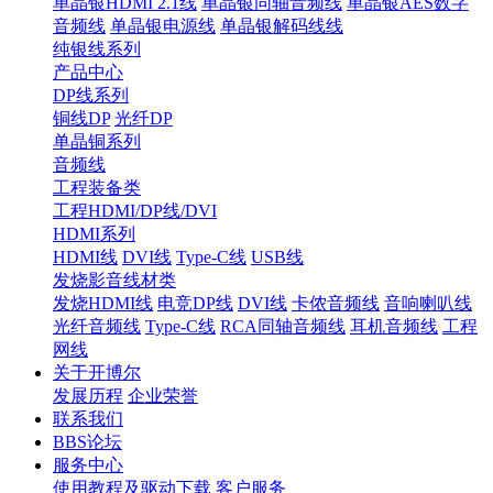
单晶银HDMI 2.1线
单晶银同轴音频线
单晶银AES数字
音频线
单晶银电源线
单晶银解码线线
纯银线系列
产品中心
DP线系列
铜线DP
光纤DP
单晶铜系列
音频线
工程装备类
工程HDMI/DP线/DVI
HDMI系列
HDMI线
DVI线
Type-C线
USB线
发烧影音线材类
发烧HDMI线
电竞DP线
DVI线
卡侬音频线
音响喇叭线
光纤音频线
Type-C线
RCA同轴音频线
耳机音频线
工程
网线
关于开博尔
发展历程
企业荣誉
联系我们
BBS论坛
服务中心
使用教程及驱动下载
客户服务