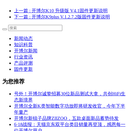
上一篇
: 开博尔K10 升级版 V4.1固件更新说明
下一篇
: 开博尔K9plus V.1.2.7.2版固件更新说明
新闻动态
知识科普
开博尔新闻
行业资讯
产品评测
固件更新
为您推荐
号外！开博尔诚挚招募30位新品测试大拿，共创HiFi生
态新境界
开博尔全新K类智能数字功放即将研发收官，今年下半
年量产
开博尔新锐子品牌ZIIZOO，五款桌面新品蓄势待发
6·18战报：天猫京东双平台类目销量再登顶，感恩每一
位开博尔用户