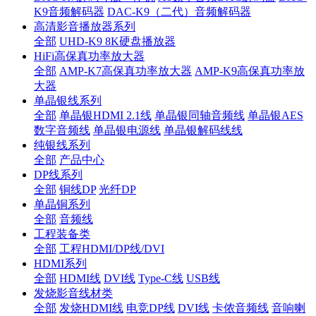
K9音频解码器
DAC-K9（二代）音频解码器
高清影音播放器系列
全部
UHD-K9 8K硬盘播放器
HiFi高保真功率放大器
全部
AMP-K7高保真功率放大器
AMP-K9高保真功率放
大器
单晶银线系列
全部
单晶银HDMI 2.1线
单晶银同轴音频线
单晶银AES
数字音频线
单晶银电源线
单晶银解码线线
纯银线系列
全部
产品中心
DP线系列
全部
铜线DP
光纤DP
单晶铜系列
全部
音频线
工程装备类
全部
工程HDMI/DP线/DVI
HDMI系列
全部
HDMI线
DVI线
Type-C线
USB线
发烧影音线材类
全部
发烧HDMI线
电竞DP线
DVI线
卡侬音频线
音响喇