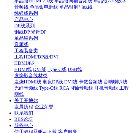
单晶银HDMI 2.1线
单晶银同轴音频线
单晶银AES数字
音频线
单晶银电源线
单晶银解码线线
纯银线系列
产品中心
DP线系列
铜线DP
光纤DP
单晶铜系列
音频线
工程装备类
工程HDMI/DP线/DVI
HDMI系列
HDMI线
DVI线
Type-C线
USB线
发烧影音线材类
发烧HDMI线
电竞DP线
DVI线
卡侬音频线
音响喇叭线
光纤音频线
Type-C线
RCA同轴音频线
耳机音频线
工程
网线
关于开博尔
发展历程
企业荣誉
联系我们
BBS论坛
服务中心
使用教程及驱动下载
客户服务