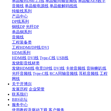
单晶银HDMI 2.1线
单晶银同轴音频线
单晶银AES数字
音频线
单晶银电源线
单晶银解码线线
纯银线系列
产品中心
DP线系列
铜线DP
光纤DP
单晶铜系列
音频线
工程装备类
工程HDMI/DP线/DVI
HDMI系列
HDMI线
DVI线
Type-C线
USB线
发烧影音线材类
发烧HDMI线
电竞DP线
DVI线
卡侬音频线
音响喇叭线
光纤音频线
Type-C线
RCA同轴音频线
耳机音频线
工程
网线
关于开博尔
发展历程
企业荣誉
联系我们
BBS论坛
服务中心
使用教程及驱动下载
客户服务