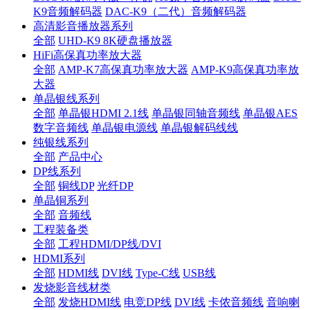
K9音频解码器
DAC-K9（二代）音频解码器
高清影音播放器系列
全部
UHD-K9 8K硬盘播放器
HiFi高保真功率放大器
全部
AMP-K7高保真功率放大器
AMP-K9高保真功率放
大器
单晶银线系列
全部
单晶银HDMI 2.1线
单晶银同轴音频线
单晶银AES
数字音频线
单晶银电源线
单晶银解码线线
纯银线系列
全部
产品中心
DP线系列
全部
铜线DP
光纤DP
单晶铜系列
全部
音频线
工程装备类
全部
工程HDMI/DP线/DVI
HDMI系列
全部
HDMI线
DVI线
Type-C线
USB线
发烧影音线材类
全部
发烧HDMI线
电竞DP线
DVI线
卡侬音频线
音响喇