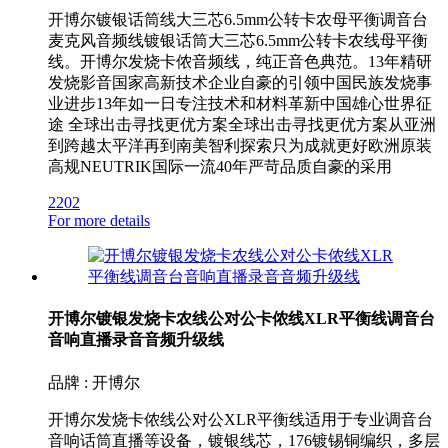
开博尔镀银话筒线大三芯6.5mm公转卡农母平衡调音台
麦克风音频线镀银话筒大三芯6.5mm公转卡农线母平衡
线。开博尔发烧卡侬音频线，纯正音色典范。13年精研
发烧影音国家高新技术企业自豪的引领中国民族发烧事
业进步13年如一日专注技术和材料革新中国雄心世界征
途 全球出击寻找更优方案全球出击寻找更优方案从亚洲
到跨越太平洋再到南美智利探索只为成就更好欧洲原装
高规NEUTRIK国际一流40年严苛品质自豪的采用
2202
For more details
开博尔镀银发烧卡农线公对公卡侬线XLR平衡线调音台
音响直播录音音频升级线
品牌 : 开博尔
开博尔发烧卡侬线公对公XLR平衡线适用于专业调音台
音响话筒直播等设备，镀银线芯，176镀锡铜编织，多层