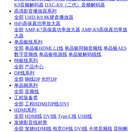
K9音频解码器
DAC-K9（二代）音频解码器
高清影音播放器系列
全部
UHD-K9 8K硬盘播放器
HiFi高保真功率放大器
全部
AMP-K7高保真功率放大器
AMP-K9高保真功率放
大器
单晶银线系列
全部
单晶银HDMI 2.1线
单晶银同轴音频线
单晶银AES
数字音频线
单晶银电源线
单晶银解码线线
纯银线系列
全部
产品中心
DP线系列
全部
铜线DP
光纤DP
单晶铜系列
全部
音频线
工程装备类
全部
工程HDMI/DP线/DVI
HDMI系列
全部
HDMI线
DVI线
Type-C线
USB线
发烧影音线材类
全部
发烧HDMI线
电竞DP线
DVI线
卡侬音频线
音响喇