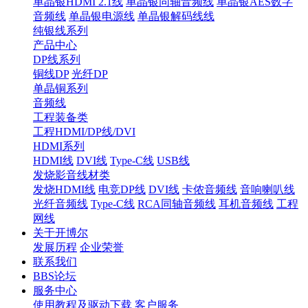
单晶银HDMI 2.1线
单晶银同轴音频线
单晶银AES数字
音频线
单晶银电源线
单晶银解码线线
纯银线系列
产品中心
DP线系列
铜线DP
光纤DP
单晶铜系列
音频线
工程装备类
工程HDMI/DP线/DVI
HDMI系列
HDMI线
DVI线
Type-C线
USB线
发烧影音线材类
发烧HDMI线
电竞DP线
DVI线
卡侬音频线
音响喇叭线
光纤音频线
Type-C线
RCA同轴音频线
耳机音频线
工程
网线
关于开博尔
发展历程
企业荣誉
联系我们
BBS论坛
服务中心
使用教程及驱动下载
客户服务