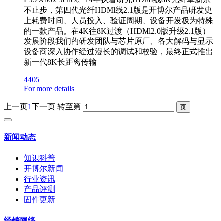
不止步，第四代光纤HDMl线2.1版是开博尔产品研发史
上耗费时间、人员投入、验证周期、设备开发极为特殊
的一款产品。在4K往8K过渡（HDMl2.0版升级2.1版）
发展阶段我们的研发团队与芯片原厂、各大解码与显示
设备商深入协作经过漫长的调试和校验，最终正式推出
新一代8K长距离传输
4405
For more details
上一页
1
下一页
转至第
新闻动态
知识科普
开博尔新闻
行业资讯
产品评测
固件更新
经销网络