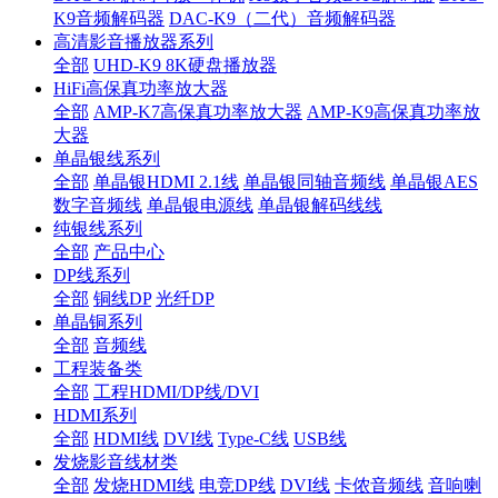
K9音频解码器
DAC-K9（二代）音频解码器
高清影音播放器系列
全部
UHD-K9 8K硬盘播放器
HiFi高保真功率放大器
全部
AMP-K7高保真功率放大器
AMP-K9高保真功率放
大器
单晶银线系列
全部
单晶银HDMI 2.1线
单晶银同轴音频线
单晶银AES
数字音频线
单晶银电源线
单晶银解码线线
纯银线系列
全部
产品中心
DP线系列
全部
铜线DP
光纤DP
单晶铜系列
全部
音频线
工程装备类
全部
工程HDMI/DP线/DVI
HDMI系列
全部
HDMI线
DVI线
Type-C线
USB线
发烧影音线材类
全部
发烧HDMI线
电竞DP线
DVI线
卡侬音频线
音响喇