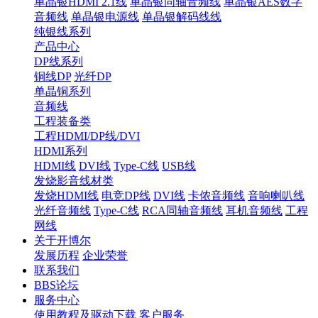
单晶银HDMI 2.1线
单晶银同轴音频线
单晶银AES数字
音频线
单晶银电源线
单晶银解码线线
纯银线系列
产品中心
DP线系列
铜线DP
光纤DP
单晶铜系列
音频线
工程装备类
工程HDMI/DP线/DVI
HDMI系列
HDMI线
DVI线
Type-C线
USB线
发烧影音线材类
发烧HDMI线
电竞DP线
DVI线
卡侬音频线
音响喇叭线
光纤音频线
Type-C线
RCA同轴音频线
耳机音频线
工程
网线
关于开博尔
发展历程
企业荣誉
联系我们
BBS论坛
服务中心
使用教程及驱动下载
客户服务