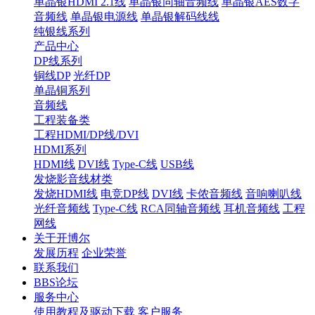
单晶银HDMI 2.1线
单晶银同轴音频线
单晶银AES数字
音频线
单晶银电源线
单晶银解码线线
纯银线系列
产品中心
DP线系列
铜线DP
光纤DP
单晶铜系列
音频线
工程装备类
工程HDMI/DP线/DVI
HDMI系列
HDMI线
DVI线
Type-C线
USB线
发烧影音线材类
发烧HDMI线
电竞DP线
DVI线
卡侬音频线
音响喇叭线
光纤音频线
Type-C线
RCA同轴音频线
耳机音频线
工程
网线
关于开博尔
发展历程
企业荣誉
联系我们
BBS论坛
服务中心
使用教程及驱动下载
客户服务