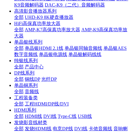
K9音频解码器
DAC-K9（二代）音频解码器
高清影音播放器系列
全部
UHD-K9 8K硬盘播放器
HiFi高保真功率放大器
全部
AMP-K7高保真功率放大器
AMP-K9高保真功率放
大器
单晶银线系列
全部
单晶银HDMI 2.1线
单晶银同轴音频线
单晶银AES
数字音频线
单晶银电源线
单晶银解码线线
纯银线系列
全部
产品中心
DP线系列
全部
铜线DP
光纤DP
单晶铜系列
全部
音频线
工程装备类
全部
工程HDMI/DP线/DVI
HDMI系列
全部
HDMI线
DVI线
Type-C线
USB线
发烧影音线材类
全部
发烧HDMI线
电竞DP线
DVI线
卡侬音频线
音响喇