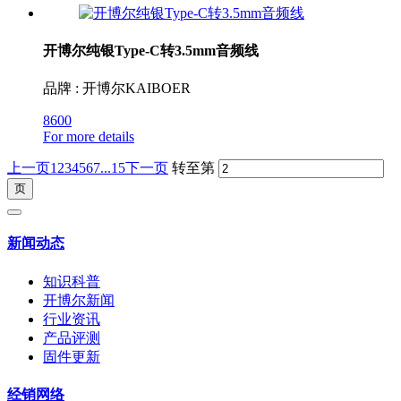
开博尔纯银Type-C转3.5mm音频线
品牌 : 开博尔KAIBOER
8600
For more details
上一页
1
2
3
4
5
6
7
...15
下一页
转至第
新闻动态
知识科普
开博尔新闻
行业资讯
产品评测
固件更新
经销网络