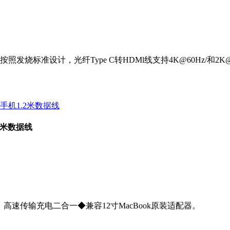
严格按照发烧标准设计，光纤Type C转HDMl线支持4K@60Hz
.2米数据线
，高速传输充电二合一◆兼容12寸MacBook原装适配器。