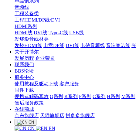
单晶铜系列
音频线
工程装备类
工程HDMI/DP线/DVI
HDMI系列
HDMI线
DVI线
Type-C线
USB线
发烧影音线材类
发烧HDMI线
电竞DP线
DVI线
卡侬音频线
音响喇叭线
关于开博尔
发展历程
企业荣誉
联系我们
BBS论坛
服务中心
使用教程及驱动下载
客户服务
固件下载
便携式解码耳放
Q系列
K系列
F系列
C系列
H系列
M系列
售后服务政策
在线商城
京东旗舰店
天猫旗舰店
拼多多旗舰店
CN
CN
EN