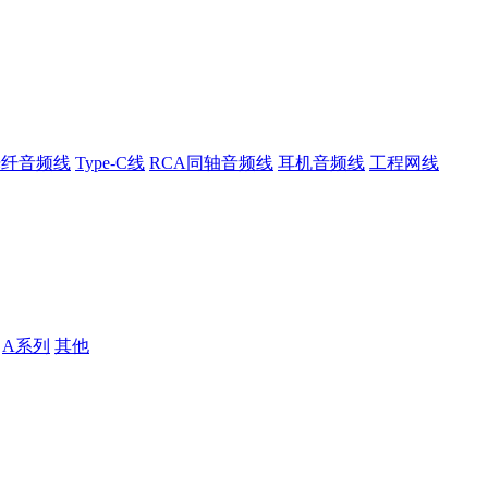
光纤音频线
Type-C线
RCA同轴音频线
耳机音频线
工程网线
A系列
其他