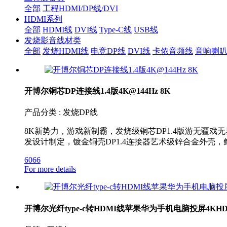
全部
工程HDMI/DP线/DVI
HDMI系列
全部
HDMI线
DVI线
Type-C线
USB线
发烧影音线材类
全部
发烧HDMI线
电竞DP线
DVI线
卡侬音频线
音响喇
开博尔铜芯DP连接线1.4版4K@144Hz 8K
产品分类 : 发烧DP线
8K新势力，游戏新制霸，发烧级铜芯DP1.4版游无疆戏无界
发设计制定，镀金铜壳DP1.4连接器艺术级锌合金外壳，
6066
For more details
开博尔光纤type-c转HDMI线苹果华为手机电脑投屏4K