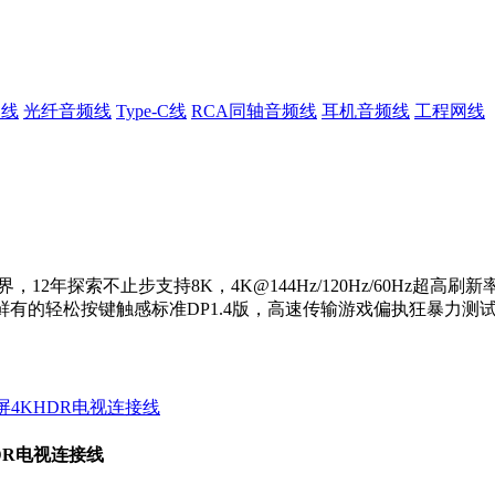
叭线
光纤音频线
Type-C线
RCA同轴音频线
耳机音频线
工程网线
，12年探索不止步支持8K，4K@144Hz/120Hz/60Hz
鲜有的轻松按键触感标准DP1.4版，高速传输游戏偏执狂暴力测
HDR电视连接线