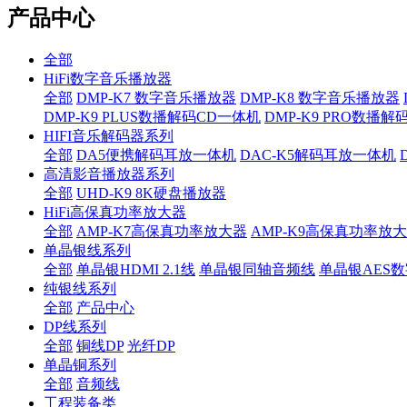
产品中心
全部
HiFi数字音乐播放器
全部
DMP-K7 数字音乐播放器
DMP-K8 数字音乐播放器
DMP-K9 PLUS数播解码CD一体机
DMP-K9 PRO数播
HIFI音乐解码器系列
全部
DA5便携解码耳放一体机
DAC-K5解码耳放一体机
高清影音播放器系列
全部
UHD-K9 8K硬盘播放器
HiFi高保真功率放大器
全部
AMP-K7高保真功率放大器
AMP-K9高保真功率放
单晶银线系列
全部
单晶银HDMI 2.1线
单晶银同轴音频线
单晶银AES
纯银线系列
全部
产品中心
DP线系列
全部
铜线DP
光纤DP
单晶铜系列
全部
音频线
工程装备类