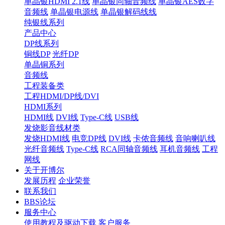
单晶银HDMI 2.1线
单晶银同轴音频线
单晶银AES数字
音频线
单晶银电源线
单晶银解码线线
纯银线系列
产品中心
DP线系列
铜线DP
光纤DP
单晶铜系列
音频线
工程装备类
工程HDMI/DP线/DVI
HDMI系列
HDMI线
DVI线
Type-C线
USB线
发烧影音线材类
发烧HDMI线
电竞DP线
DVI线
卡侬音频线
音响喇叭线
光纤音频线
Type-C线
RCA同轴音频线
耳机音频线
工程
网线
关于开博尔
发展历程
企业荣誉
联系我们
BBS论坛
服务中心
使用教程及驱动下载
客户服务