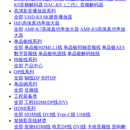
K9音频解码器
DAC-K9（二代）音频解码器
高清影音播放器系列
全部
UHD-K9 8K硬盘播放器
HiFi高保真功率放大器
全部
AMP-K7高保真功率放大器
AMP-K9高保真功率放
大器
单晶银线系列
全部
单晶银HDMI 2.1线
单晶银同轴音频线
单晶银AES
数字音频线
单晶银电源线
单晶银解码线线
纯银线系列
全部
产品中心
DP线系列
全部
铜线DP
光纤DP
单晶铜系列
全部
音频线
工程装备类
全部
工程HDMI/DP线/DVI
HDMI系列
全部
HDMI线
DVI线
Type-C线
USB线
发烧影音线材类
全部
发烧HDMI线
电竞DP线
DVI线
卡侬音频线
音响喇