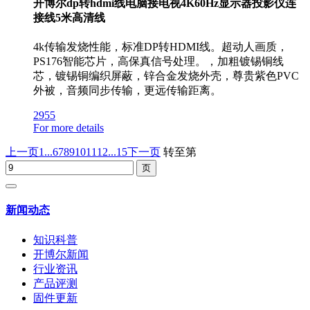
开博尔dp转hdmi线电脑接电视4K60Hz显示器投影仪连
接线5米高清线
4k传输发烧性能，标准DP转HDMI线。超动人画质，
PS176智能芯片，高保真信号处理。，加粗镀锡铜线
芯，镀锡铜编织屏蔽，锌合金发烧外壳，尊贵紫色PVC
外被，音频同步传输，更远传输距离。
2955
For more details
上一页
1...
6
7
8
9
10
11
12
...15
下一页
转至第
新闻动态
知识科普
开博尔新闻
行业资讯
产品评测
固件更新