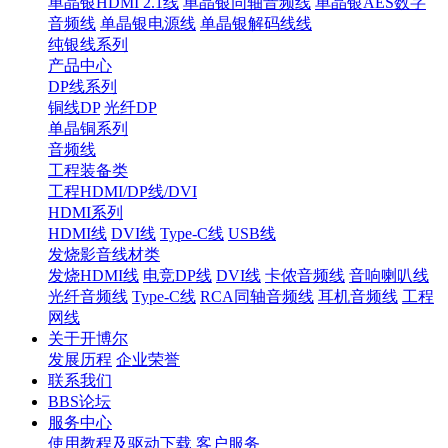
单晶银HDMI 2.1线
单晶银同轴音频线
单晶银AES数字
音频线
单晶银电源线
单晶银解码线线
纯银线系列
产品中心
DP线系列
铜线DP
光纤DP
单晶铜系列
音频线
工程装备类
工程HDMI/DP线/DVI
HDMI系列
HDMI线
DVI线
Type-C线
USB线
发烧影音线材类
发烧HDMI线
电竞DP线
DVI线
卡侬音频线
音响喇叭线
光纤音频线
Type-C线
RCA同轴音频线
耳机音频线
工程
网线
关于开博尔
发展历程
企业荣誉
联系我们
BBS论坛
服务中心
使用教程及驱动下载
客户服务