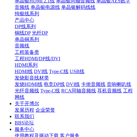
单晶银HDMI 2.1线
单晶银同轴音频线
单晶银AES数字
音频线
单晶银电源线
单晶银解码线线
纯银线系列
产品中心
DP线系列
铜线DP
光纤DP
单晶铜系列
音频线
工程装备类
工程HDMI/DP线/DVI
HDMI系列
HDMI线
DVI线
Type-C线
USB线
发烧影音线材类
发烧HDMI线
电竞DP线
DVI线
卡侬音频线
音响喇叭线
光纤音频线
Type-C线
RCA同轴音频线
耳机音频线
工程
网线
关于开博尔
发展历程
企业荣誉
联系我们
BBS论坛
服务中心
使用教程及驱动下载
客户服务