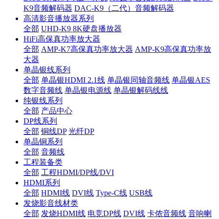
K9音频解码器
DAC-K9（二代）音频解码器
高清影音播放器系列
全部
UHD-K9 8K硬盘播放器
HiFi高保真功率放大器
全部
AMP-K7高保真功率放大器
AMP-K9高保真功率放
大器
单晶银线系列
全部
单晶银HDMI 2.1线
单晶银同轴音频线
单晶银AES
数字音频线
单晶银电源线
单晶银解码线线
纯银线系列
全部
产品中心
DP线系列
全部
铜线DP
光纤DP
单晶铜系列
全部
音频线
工程装备类
全部
工程HDMI/DP线/DVI
HDMI系列
全部
HDMI线
DVI线
Type-C线
USB线
发烧影音线材类
全部
发烧HDMI线
电竞DP线
DVI线
卡侬音频线
音响喇