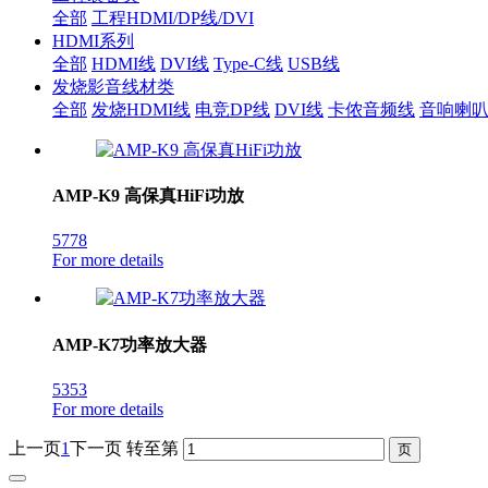
全部
工程HDMI/DP线/DVI
HDMI系列
全部
HDMI线
DVI线
Type-C线
USB线
发烧影音线材类
全部
发烧HDMI线
电竞DP线
DVI线
卡侬音频线
音响喇
AMP-K9 高保真HiFi功放
5778
For more details
AMP-K7功率放大器
5353
For more details
上一页
1
下一页
转至第