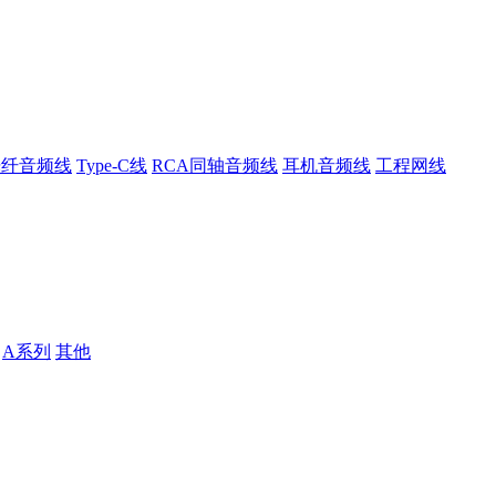
光纤音频线
Type-C线
RCA同轴音频线
耳机音频线
工程网线
A系列
其他