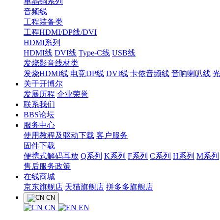
单晶铜系列
音频线
工程装备类
工程HDMI/DP线/DVI
HDMI系列
HDMI线
DVI线
Type-C线
USB线
发烧影音线材类
发烧HDMI线
电竞DP线
DVI线
卡侬音频线
音响喇叭线
关于开博尔
发展历程
企业荣誉
联系我们
BBS论坛
服务中心
使用教程及驱动下载
客户服务
固件下载
便携式解码耳放
Q系列
K系列
F系列
C系列
H系列
M系列
售后服务政策
在线商城
京东旗舰店
天猫旗舰店
拼多多旗舰店
CN
CN
EN