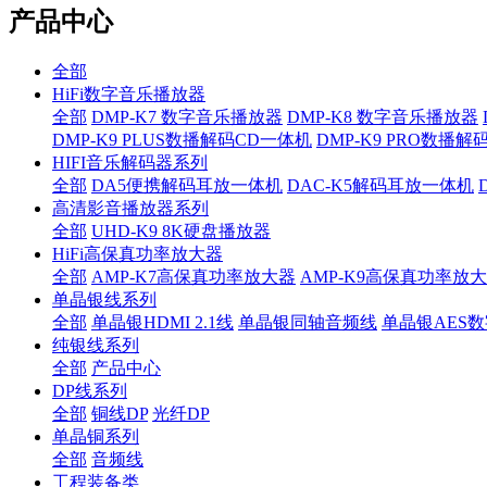
产品中心
全部
HiFi数字音乐播放器
全部
DMP-K7 数字音乐播放器
DMP-K8 数字音乐播放器
DMP-K9 PLUS数播解码CD一体机
DMP-K9 PRO数播
HIFI音乐解码器系列
全部
DA5便携解码耳放一体机
DAC-K5解码耳放一体机
高清影音播放器系列
全部
UHD-K9 8K硬盘播放器
HiFi高保真功率放大器
全部
AMP-K7高保真功率放大器
AMP-K9高保真功率放
单晶银线系列
全部
单晶银HDMI 2.1线
单晶银同轴音频线
单晶银AES
纯银线系列
全部
产品中心
DP线系列
全部
铜线DP
光纤DP
单晶铜系列
全部
音频线
工程装备类