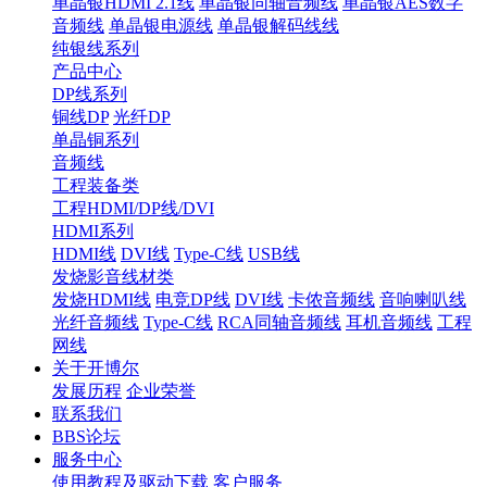
单晶银HDMI 2.1线
单晶银同轴音频线
单晶银AES数字
音频线
单晶银电源线
单晶银解码线线
纯银线系列
产品中心
DP线系列
铜线DP
光纤DP
单晶铜系列
音频线
工程装备类
工程HDMI/DP线/DVI
HDMI系列
HDMI线
DVI线
Type-C线
USB线
发烧影音线材类
发烧HDMI线
电竞DP线
DVI线
卡侬音频线
音响喇叭线
光纤音频线
Type-C线
RCA同轴音频线
耳机音频线
工程
网线
关于开博尔
发展历程
企业荣誉
联系我们
BBS论坛
服务中心
使用教程及驱动下载
客户服务