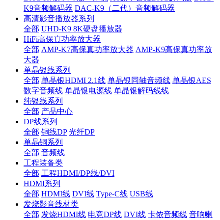
K9音频解码器
DAC-K9（二代）音频解码器
高清影音播放器系列
全部
UHD-K9 8K硬盘播放器
HiFi高保真功率放大器
全部
AMP-K7高保真功率放大器
AMP-K9高保真功率放
大器
单晶银线系列
全部
单晶银HDMI 2.1线
单晶银同轴音频线
单晶银AES
数字音频线
单晶银电源线
单晶银解码线线
纯银线系列
全部
产品中心
DP线系列
全部
铜线DP
光纤DP
单晶铜系列
全部
音频线
工程装备类
全部
工程HDMI/DP线/DVI
HDMI系列
全部
HDMI线
DVI线
Type-C线
USB线
发烧影音线材类
全部
发烧HDMI线
电竞DP线
DVI线
卡侬音频线
音响喇