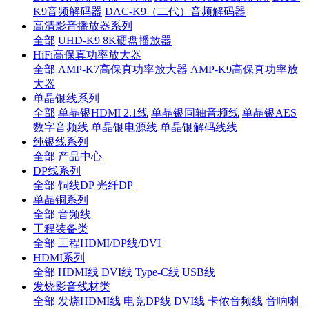
K9音频解码器
DAC-K9（二代）音频解码器
高清影音播放器系列
全部
UHD-K9 8K硬盘播放器
HiFi高保真功率放大器
全部
AMP-K7高保真功率放大器
AMP-K9高保真功率放
大器
单晶银线系列
全部
单晶银HDMI 2.1线
单晶银同轴音频线
单晶银AES
数字音频线
单晶银电源线
单晶银解码线线
纯银线系列
全部
产品中心
DP线系列
全部
铜线DP
光纤DP
单晶铜系列
全部
音频线
工程装备类
全部
工程HDMI/DP线/DVI
HDMI系列
全部
HDMI线
DVI线
Type-C线
USB线
发烧影音线材类
全部
发烧HDMI线
电竞DP线
DVI线
卡侬音频线
音响喇