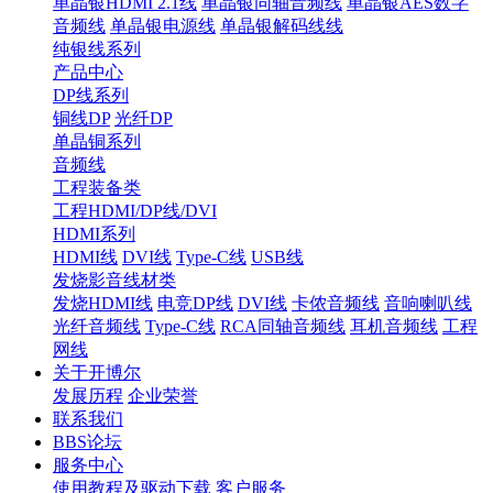
单晶银HDMI 2.1线
单晶银同轴音频线
单晶银AES数字
音频线
单晶银电源线
单晶银解码线线
纯银线系列
产品中心
DP线系列
铜线DP
光纤DP
单晶铜系列
音频线
工程装备类
工程HDMI/DP线/DVI
HDMI系列
HDMI线
DVI线
Type-C线
USB线
发烧影音线材类
发烧HDMI线
电竞DP线
DVI线
卡侬音频线
音响喇叭线
光纤音频线
Type-C线
RCA同轴音频线
耳机音频线
工程
网线
关于开博尔
发展历程
企业荣誉
联系我们
BBS论坛
服务中心
使用教程及驱动下载
客户服务