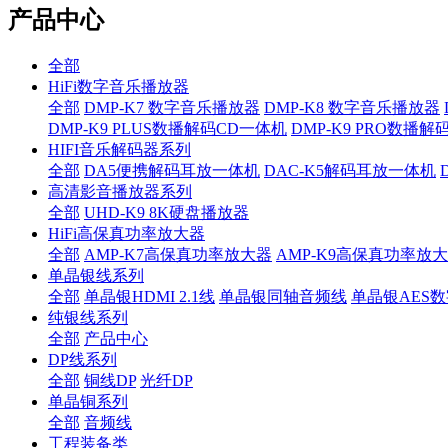
产品中心
全部
HiFi数字音乐播放器
全部
DMP-K7 数字音乐播放器
DMP-K8 数字音乐播放器
DMP-K9 PLUS数播解码CD一体机
DMP-K9 PRO数播
HIFI音乐解码器系列
全部
DA5便携解码耳放一体机
DAC-K5解码耳放一体机
高清影音播放器系列
全部
UHD-K9 8K硬盘播放器
HiFi高保真功率放大器
全部
AMP-K7高保真功率放大器
AMP-K9高保真功率放
单晶银线系列
全部
单晶银HDMI 2.1线
单晶银同轴音频线
单晶银AES
纯银线系列
全部
产品中心
DP线系列
全部
铜线DP
光纤DP
单晶铜系列
全部
音频线
工程装备类