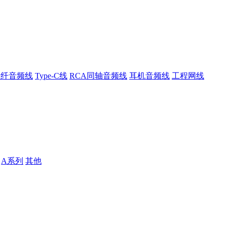
光纤音频线
Type-C线
RCA同轴音频线
耳机音频线
工程网线
A系列
其他