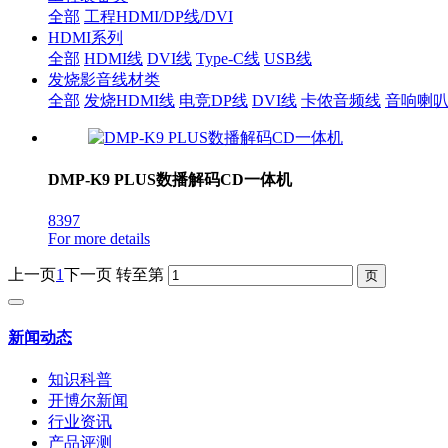
全部
工程HDMI/DP线/DVI
HDMI系列
全部
HDMI线
DVI线
Type-C线
USB线
发烧影音线材类
全部
发烧HDMI线
电竞DP线
DVI线
卡侬音频线
音响喇
DMP-K9 PLUS数播解码CD一体机
8397
For more details
上一页
1
下一页
转至第
新闻动态
知识科普
开博尔新闻
行业资讯
产品评测