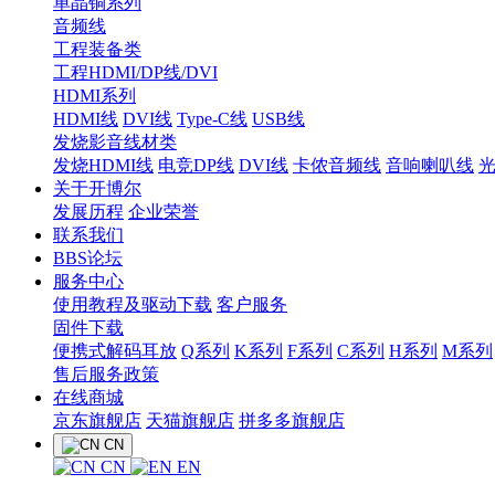
单晶铜系列
音频线
工程装备类
工程HDMI/DP线/DVI
HDMI系列
HDMI线
DVI线
Type-C线
USB线
发烧影音线材类
发烧HDMI线
电竞DP线
DVI线
卡侬音频线
音响喇叭线
关于开博尔
发展历程
企业荣誉
联系我们
BBS论坛
服务中心
使用教程及驱动下载
客户服务
固件下载
便携式解码耳放
Q系列
K系列
F系列
C系列
H系列
M系列
售后服务政策
在线商城
京东旗舰店
天猫旗舰店
拼多多旗舰店
CN
CN
EN