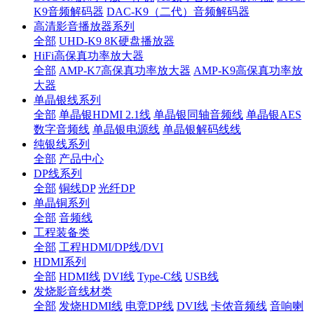
K9音频解码器
DAC-K9（二代）音频解码器
高清影音播放器系列
全部
UHD-K9 8K硬盘播放器
HiFi高保真功率放大器
全部
AMP-K7高保真功率放大器
AMP-K9高保真功率放
大器
单晶银线系列
全部
单晶银HDMI 2.1线
单晶银同轴音频线
单晶银AES
数字音频线
单晶银电源线
单晶银解码线线
纯银线系列
全部
产品中心
DP线系列
全部
铜线DP
光纤DP
单晶铜系列
全部
音频线
工程装备类
全部
工程HDMI/DP线/DVI
HDMI系列
全部
HDMI线
DVI线
Type-C线
USB线
发烧影音线材类
全部
发烧HDMI线
电竞DP线
DVI线
卡侬音频线
音响喇