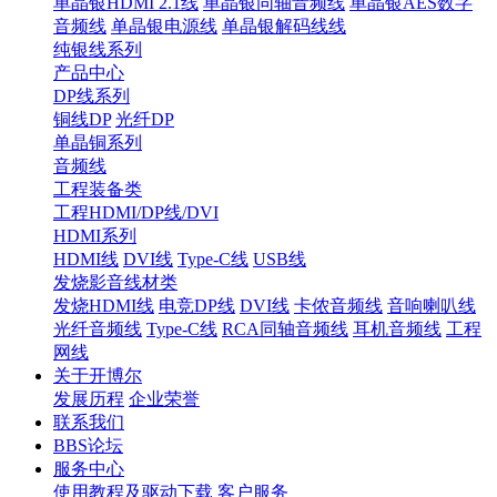
单晶银HDMI 2.1线
单晶银同轴音频线
单晶银AES数字
音频线
单晶银电源线
单晶银解码线线
纯银线系列
产品中心
DP线系列
铜线DP
光纤DP
单晶铜系列
音频线
工程装备类
工程HDMI/DP线/DVI
HDMI系列
HDMI线
DVI线
Type-C线
USB线
发烧影音线材类
发烧HDMI线
电竞DP线
DVI线
卡侬音频线
音响喇叭线
光纤音频线
Type-C线
RCA同轴音频线
耳机音频线
工程
网线
关于开博尔
发展历程
企业荣誉
联系我们
BBS论坛
服务中心
使用教程及驱动下载
客户服务