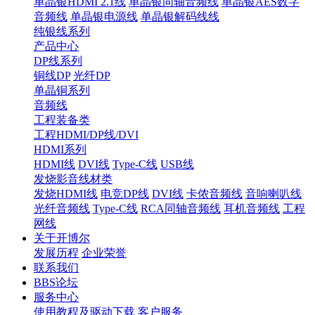
单晶银HDMI 2.1线
单晶银同轴音频线
单晶银AES数字
音频线
单晶银电源线
单晶银解码线线
纯银线系列
产品中心
DP线系列
铜线DP
光纤DP
单晶铜系列
音频线
工程装备类
工程HDMI/DP线/DVI
HDMI系列
HDMI线
DVI线
Type-C线
USB线
发烧影音线材类
发烧HDMI线
电竞DP线
DVI线
卡侬音频线
音响喇叭线
光纤音频线
Type-C线
RCA同轴音频线
耳机音频线
工程
网线
关于开博尔
发展历程
企业荣誉
联系我们
BBS论坛
服务中心
使用教程及驱动下载
客户服务