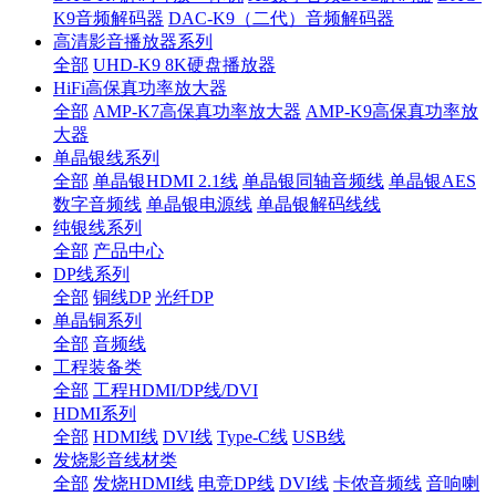
K9音频解码器
DAC-K9（二代）音频解码器
高清影音播放器系列
全部
UHD-K9 8K硬盘播放器
HiFi高保真功率放大器
全部
AMP-K7高保真功率放大器
AMP-K9高保真功率放
大器
单晶银线系列
全部
单晶银HDMI 2.1线
单晶银同轴音频线
单晶银AES
数字音频线
单晶银电源线
单晶银解码线线
纯银线系列
全部
产品中心
DP线系列
全部
铜线DP
光纤DP
单晶铜系列
全部
音频线
工程装备类
全部
工程HDMI/DP线/DVI
HDMI系列
全部
HDMI线
DVI线
Type-C线
USB线
发烧影音线材类
全部
发烧HDMI线
电竞DP线
DVI线
卡侬音频线
音响喇