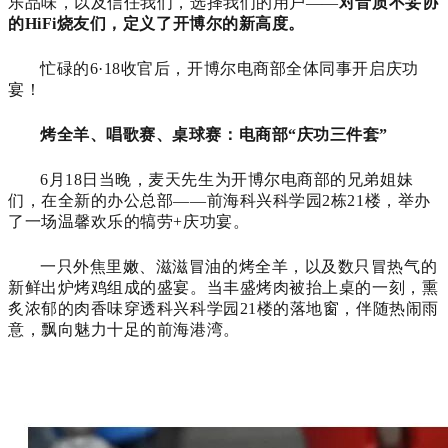
乐品味，以及信任我们，选择我们的用户——
对音质不妥协
的HiFi烧友们，定义了开博尔的新高度。
忙碌的6·18收官后，开博尔电商部全体同事开启庆功
宴！
烤全羊、唱歌赛、桌球赛：电商部“庆功三件套”
6月18日当晚，麦天先生为开博尔电商部的兄弟姐妹
们，在全新的办公总部——前海科兴科学园2栋21楼，举办
了一场温馨欢乐的犒劳+庆功宴。
一只外焦里嫩、滋滋冒油的烤全羊，以及数只冒热气的
新鲜出炉烤鸡组成的盛宴。当丰盛烤肉被抬上桌的一刻，熏
炙浓郁的肉香味穿透科兴科学园21楼的落地窗，伴随热闹雨
意，飘向魅力十足的前海港湾。