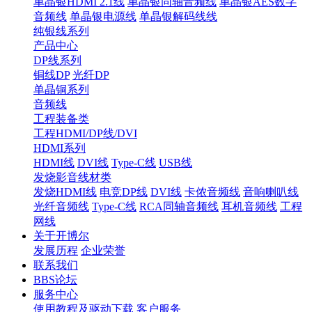
单晶银HDMI 2.1线
单晶银同轴音频线
单晶银AES数字
音频线
单晶银电源线
单晶银解码线线
纯银线系列
产品中心
DP线系列
铜线DP
光纤DP
单晶铜系列
音频线
工程装备类
工程HDMI/DP线/DVI
HDMI系列
HDMI线
DVI线
Type-C线
USB线
发烧影音线材类
发烧HDMI线
电竞DP线
DVI线
卡侬音频线
音响喇叭线
光纤音频线
Type-C线
RCA同轴音频线
耳机音频线
工程
网线
关于开博尔
发展历程
企业荣誉
联系我们
BBS论坛
服务中心
使用教程及驱动下载
客户服务