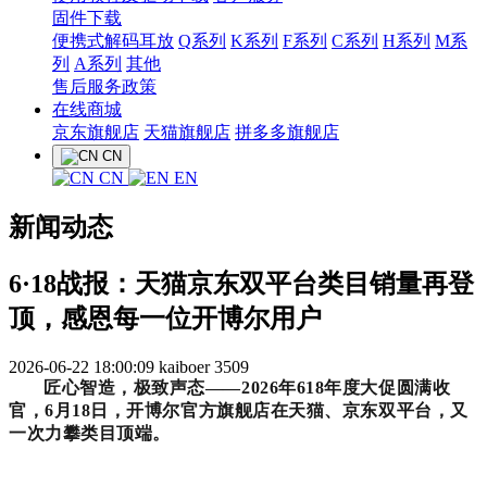
固件下载
便携式解码耳放
Q系列
K系列
F系列
C系列
H系列
M系
列
A系列
其他
售后服务政策
在线商城
京东旗舰店
天猫旗舰店
拼多多旗舰店
CN
CN
EN
新闻动态
6·18战报：天猫京东双平台类目销量再登
顶，感恩每一位开博尔用户
2026-06-22 18:00:09
kaiboer
3509
匠心智造，极致声态——2026年618年度大促圆满收
官，6月18日，开博尔官方旗舰店在天猫、京东双平台，又
一次力攀类目顶端。