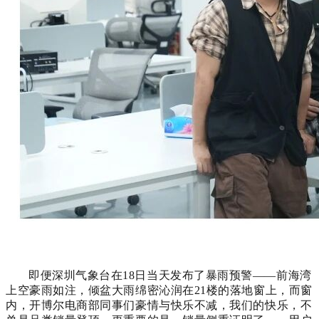
即便深圳气象台在18日当天发布了暴雨预警——前海湾
上空豪雨如注，倾盆大雨绵密沁润在21楼的落地窗上，而窗
内，开博尔电商部同事们豪情与快乐不减，我们的快乐，不