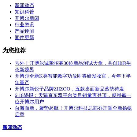
新闻动态
知识科普
开博尔新闻
行业资讯
产品评测
固件更新
为您推荐
号外！开博尔诚挚招募30位新品测试大拿，共创HiFi生
态新境界
开博尔全新K类智能数字功放即将研发收官，今年下半
年量产
开博尔新锐子品牌ZIIZOO，五款桌面新品蓄势待发
6·18战报：天猫京东双平台类目销量再登顶，感恩每一
位开博尔用户
向海而新，聚势起航！开博尔科技总部乔迁暨全新扬帆
启章
新闻动态