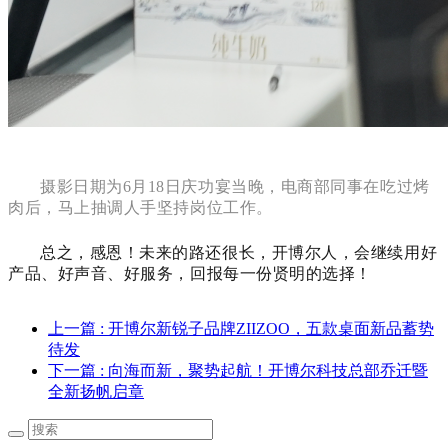
摄影日期为6月18日庆功宴当晚，电商部同事在吃过烤
肉后，马上抽调人手坚持岗位工作。
总之，感恩！未来的路还很长，开博尔人，会继续用好
产品、好声音、好服务，回报每一份贤明的选择！
上一篇
: 开博尔新锐子品牌ZIIZOO，五款桌面新品蓄势
待发
下一篇
: 向海而新，聚势起航！开博尔科技总部乔迁暨
全新扬帆启章