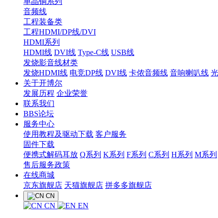
单晶铜系列
音频线
工程装备类
工程HDMI/DP线/DVI
HDMI系列
HDMI线
DVI线
Type-C线
USB线
发烧影音线材类
发烧HDMI线
电竞DP线
DVI线
卡侬音频线
音响喇叭线
关于开博尔
发展历程
企业荣誉
联系我们
BBS论坛
服务中心
使用教程及驱动下载
客户服务
固件下载
便携式解码耳放
Q系列
K系列
F系列
C系列
H系列
M系列
售后服务政策
在线商城
京东旗舰店
天猫旗舰店
拼多多旗舰店
CN
CN
EN