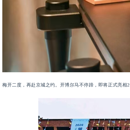
梅开二度，再赴京城之约。开博尔马不停蹄，即将正式亮相20