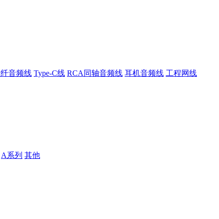
光纤音频线
Type-C线
RCA同轴音频线
耳机音频线
工程网线
A系列
其他