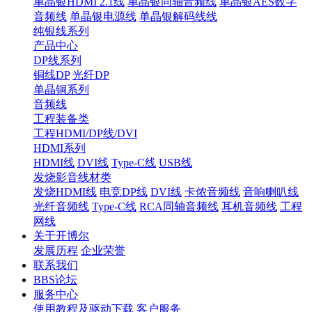
单晶银HDMI 2.1线
单晶银同轴音频线
单晶银AES数字
音频线
单晶银电源线
单晶银解码线线
纯银线系列
产品中心
DP线系列
铜线DP
光纤DP
单晶铜系列
音频线
工程装备类
工程HDMI/DP线/DVI
HDMI系列
HDMI线
DVI线
Type-C线
USB线
发烧影音线材类
发烧HDMI线
电竞DP线
DVI线
卡侬音频线
音响喇叭线
光纤音频线
Type-C线
RCA同轴音频线
耳机音频线
工程
网线
关于开博尔
发展历程
企业荣誉
联系我们
BBS论坛
服务中心
使用教程及驱动下载
客户服务