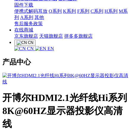
固件下载
便携式解码耳放
Q系列
K系列
F系列
C系列
H系列
M系
列
A系列
其他
售后服务政策
在线商城
京东旗舰店
天猫旗舰店
拼多多旗舰店
CN
CN
EN
产品中心
开博尔HDMI2.1光纤线Hi系列
8K@60HZ显示器投影仪高清
线