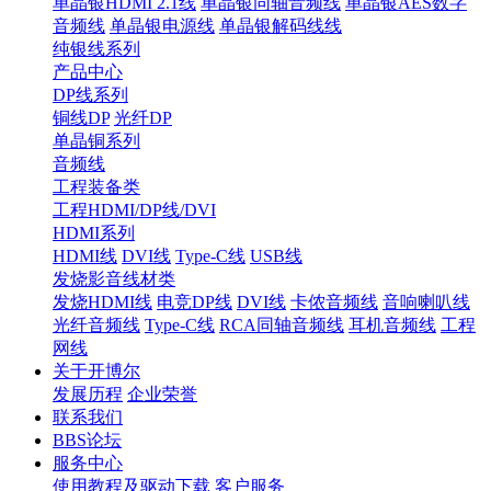
单晶银HDMI 2.1线
单晶银同轴音频线
单晶银AES数字
音频线
单晶银电源线
单晶银解码线线
纯银线系列
产品中心
DP线系列
铜线DP
光纤DP
单晶铜系列
音频线
工程装备类
工程HDMI/DP线/DVI
HDMI系列
HDMI线
DVI线
Type-C线
USB线
发烧影音线材类
发烧HDMI线
电竞DP线
DVI线
卡侬音频线
音响喇叭线
光纤音频线
Type-C线
RCA同轴音频线
耳机音频线
工程
网线
关于开博尔
发展历程
企业荣誉
联系我们
BBS论坛
服务中心
使用教程及驱动下载
客户服务