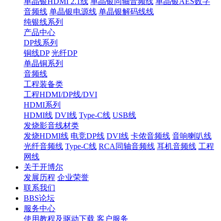
单晶银HDMI 2.1线
单晶银同轴音频线
单晶银AES数字
音频线
单晶银电源线
单晶银解码线线
纯银线系列
产品中心
DP线系列
铜线DP
光纤DP
单晶铜系列
音频线
工程装备类
工程HDMI/DP线/DVI
HDMI系列
HDMI线
DVI线
Type-C线
USB线
发烧影音线材类
发烧HDMI线
电竞DP线
DVI线
卡侬音频线
音响喇叭线
光纤音频线
Type-C线
RCA同轴音频线
耳机音频线
工程
网线
关于开博尔
发展历程
企业荣誉
联系我们
BBS论坛
服务中心
使用教程及驱动下载
客户服务